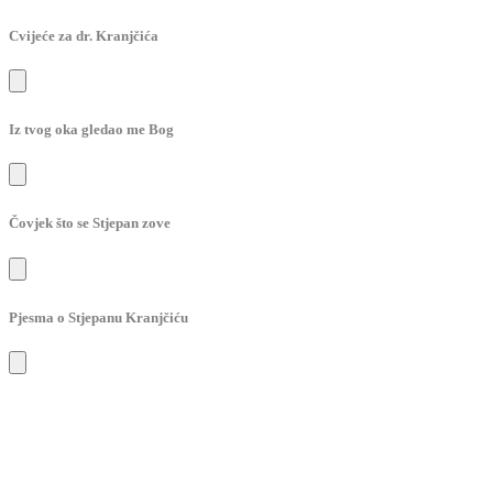
Cvijeće za dr. Kranjčića
Iz tvog oka gledao me Bog
Čovjek što se Stjepan zove
Pjesma o Stjepanu Kranjčiću