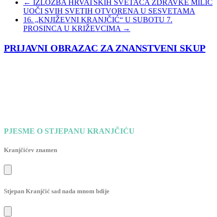
←
IZLOŽBA HRVATSKIH SVETACA ZDRAVKE MILIĆ
UOČI SVIH SVETIH OTVORENA U SESVETAMA
16. „KNJIŽEVNI KRANJČIĆ“ U SUBOTU 7.
PROSINCA U KRIŽEVCIMA
→
PRIJAVNI OBRAZAC ZA ZNANSTVENI SKUP
PJESME O STJEPANU KRANJČIĆU
Kranjčićev znamen
Stjepan Kranjčić sad nada mnom bdije