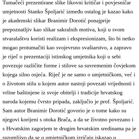
Tumačeći prezentirane slike likovni kritičar i povjesničar
umjetnosti Stanko Špoljarić između ostalog je kazao kako
je akademski slikar Branimir Dorotić ponajprije
prepoznatljiv kao slikar sakralnih motiva, koji u svom
stvaralaštvu koristi realizam i ekspresionizam, što bi netko
mogao protumačiti kao svojevrsno svaštarstvo, a zapravo
je riječ o prezentaciji istinskog umjetnika koji u sebi
povezuje različite forme i stilove sa suvremenim čovjekom
kojega silno osjeća. Riječ je ne samo o umjetničkom, već i
o životom stilu u kojem autor nastoji povezati vrijednosti i
vrline baštinjene iz svoje obitelji i tradicije hrvatskog
naroda kojemu čvrsto pripada, zaključio je prof. Špoljarić.
Sam autor Branimir Dorotić govorio je o tome kako su
njegovi korijeni s otoka Brača, a da se životno povezano i
s Hrvatskim zagorjem te drugim hrvatskim sredinama pa je
razumljivo da se u umjetničkom izričaju iskazao u