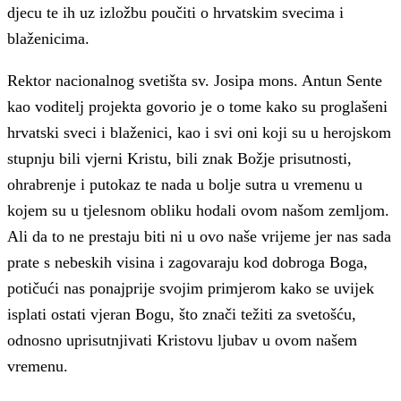
djecu te ih uz izložbu poučiti o hrvatskim svecima i
blaženicima.
Rektor nacionalnog svetišta sv. Josipa mons. Antun Sente
kao voditelj projekta govorio je o tome kako su proglašeni
hrvatski sveci i blaženici, kao i svi oni koji su u herojskom
stupnju bili vjerni Kristu, bili znak Božje prisutnosti,
ohrabrenje i putokaz te nada u bolje sutra u vremenu u
kojem su u tjelesnom obliku hodali ovom našom zemljom.
Ali da to ne prestaju biti ni u ovo naše vrijeme jer nas sada
prate s nebeskih visina i zagovaraju kod dobroga Boga,
potičući nas ponajprije svojim primjerom kako se uvijek
isplati ostati vjeran Bogu, što znači težiti za svetošću,
odnosno uprisutnjivati Kristovu ljubav u ovom našem
vremenu.