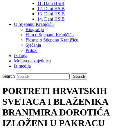
11. Dani HSiB
12. Dani HSiB
13. Dani HSiB
14. Dani HSiB
O Stjepanu Kranjčiću
Biografija
Film o Stjepanu Kranjčiću
Pjesme o Stjepanu Kranjčiću
Sjećanja
Prilozi
Izdanja
Molitvena zajednica
Iz medija
Search
PORTRETI HRVATSKIH
SVETACA I BLAŽENIKA
BRANIMIRA DOROTIĆA
IZLOŽENI U PAKRACU