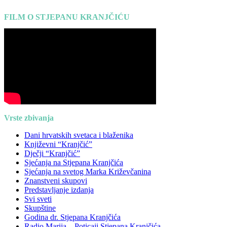
FILM O STJEPANU KRANJČIĆU
Vrste zbivanja
Dani hrvatskih svetaca i blaženika
Književni “Kranjčić”
Dječji “Kranjčić”
Sjećanja na Stjepana Kranjčića
Sjećanja na svetog Marka Križevčanina
Znanstveni skupovi
Predstavljanje izdanja
Svi sveti
Skupštine
Godina dr. Stjepana Kranjčića
Radio Marija – Poticaji Stjepana Kranjčića