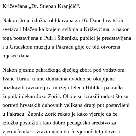
Križevčana „Dr. Stjepan Kranjčić“.
Nakon što je izložba oblikovana za 16. Dane hrvatskih
svetaca i blaženika krajem svibnja u Križevcima, a nakon
toga postavljena u Puli i Šibeniku, publici je predstavljena
i u Gradskom muzeju u Pakracu gdje će biti otvorena
mjesec dana.
Nakon pjesme pakračkoga dječjeg zbora pod vodstvom
Ivane Turuk, u ime domaćina uvodno su okupljene
pozdravili ravnateljica muzeja Jelena Hihlik i pakrački
župnik i dekan Jozo Zorić. Oboje su izrazili radost što su
portreti hrvatskih duhovnih velikana drugi put postavljeni
u Pakracu. Župnik Zorić rekao je kako vjeruje da će
izložba poslužiti i kao dobro pedagoško sredstvo za
vjeroučenike i izrazio nadu da će vjeroučitelji dovesti