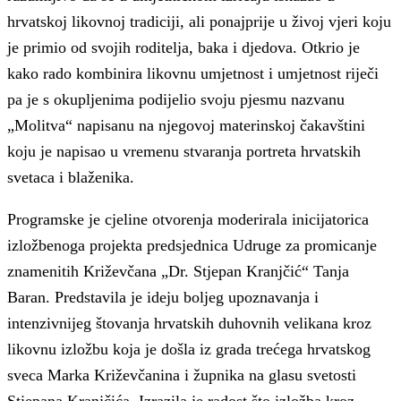
hrvatskoj likovnoj tradiciji, ali ponajprije u živoj vjeri koju
je primio od svojih roditelja, baka i djedova. Otkrio je
kako rado kombinira likovnu umjetnost i umjetnost riječi
pa je s okupljenima podijelio svoju pjesmu nazvanu
„Molitva“ napisanu na njegovoj materinskoj čakavštini
koju je napisao u vremenu stvaranja portreta hrvatskih
svetaca i blaženika.
Programske je cjeline otvorenja moderirala inicijatorica
izložbenoga projekta predsjednica Udruge za promicanje
znamenitih Križevčana „Dr. Stjepan Kranjčić“ Tanja
Baran. Predstavila je ideju boljeg upoznavanja i
intenzivnijeg štovanja hrvatskih duhovnih velikana kroz
likovnu izložbu koja je došla iz grada trećega hrvatskog
sveca Marka Križevčanina i župnika na glasu svetosti
Stjepana Kranjčića. Izrazila je radost što izložba kroz