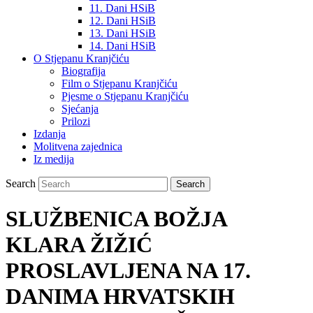
11. Dani HSiB
12. Dani HSiB
13. Dani HSiB
14. Dani HSiB
O Stjepanu Kranjčiću
Biografija
Film o Stjepanu Kranjčiću
Pjesme o Stjepanu Kranjčiću
Sjećanja
Prilozi
Izdanja
Molitvena zajednica
Iz medija
Search
SLUŽBENICA BOŽJA
KLARA ŽIŽIĆ
PROSLAVLJENA NA 17.
DANIMA HRVATSKIH