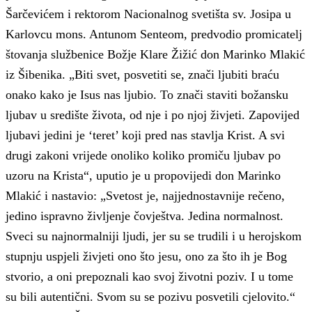
Šarčevićem i rektorom Nacionalnog svetišta sv. Josipa u
Karlovcu mons. Antunom Senteom, predvodio promicatelj
štovanja službenice Božje Klare Žižić don Marinko Mlakić
iz Šibenika. „Biti svet, posvetiti se, znači ljubiti braću
onako kako je Isus nas ljubio. To znači staviti božansku
ljubav u središte života, od nje i po njoj živjeti. Zapovijed
ljubavi jedini je ‘teret’ koji pred nas stavlja Krist. A svi
drugi zakoni vrijede onoliko koliko promiču ljubav po
uzoru na Krista“, uputio je u propovijedi don Marinko
Mlakić i nastavio: „Svetost je, najjednostavnije rečeno,
jedino ispravno življenje čovještva. Jedina normalnost.
Sveci su najnormalniji ljudi, jer su se trudili i u herojskom
stupnju uspjeli živjeti ono što jesu, ono za što ih je Bog
stvorio, a oni prepoznali kao svoj životni poziv. I u tome
su bili autentični. Svom su se pozivu posvetili cjelovito.“