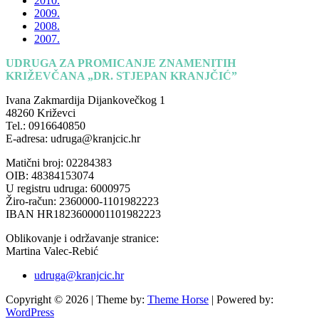
2010.
2009.
2008.
2007.
UDRUGA ZA PROMICANJE ZNAMENITIH
KRIŽEVČANA „DR. STJEPAN KRANJČIĆ”
Ivana Zakmardija Dijankovečkog 1
48260 Križevci
Tel.: 0916640850
E-adresa: udruga@kranjcic.hr
Matični broj: 02284383
OIB: 48384153074
U registru udruga: 6000975
Žiro-račun: 2360000-1101982223
IBAN HR1823600001101982223
Oblikovanje i održavanje stranice:
Martina Valec-Rebić
udruga@kranjcic.hr
Copyright © 2026
| Theme by:
Theme Horse
| Powered by:
WordPress