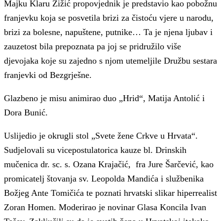
Majku Klaru Žižić propovjednik je predstavio kao pobožnu
franjevku koja se posvetila brizi za čistoću vjere u narodu,
brizi za bolesne, napuštene, putnike… Ta je njena ljubav i
zauzetost bila prepoznata pa joj se pridružilo više
djevojaka koje su zajedno s njom utemeljile Družbu sestara
franjevki od Bezgrješne.
Glazbeno je misu animirao duo „Hrid“, Matija Antolić i
Dora Bunić.
Uslijedio je okrugli stol „Svete žene Crkve u Hrvata“.
Sudjelovali su vicepostulatorica kauze bl. Drinskih
mučenica dr. sc. s. Ozana Krajačić, fra Jure Šarčević, kao
promicatelj štovanja sv. Leopolda Mandića i službenika
Božjeg Ante Tomičića te poznati hrvatski slikar hiperrealist
Zoran Homen. Moderirao je novinar Glasa Koncila Ivan