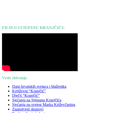
FILM O STJEPANU KRANJČIĆU
Vrste zbivanja
Dani hrvatskih svetaca i blaženika
Književni “Kranjčić”
Dječji “Kranjčić”
Sjećanja na Stjepana Kranjčića
Sjećanja na svetog Marka Križevčanina
Znanstveni skupovi