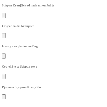
Stjepan Kranjčić sad nada mnom bdije
Cvijeće za dr. Kranjčića
Iz tvog oka gledao me Bog
Čovjek što se Stjepan zove
Pjesma o Stjepanu Kranjčiću