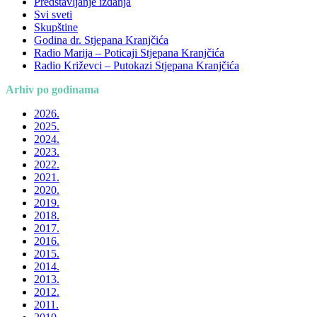
Predstavljanje izdanja
Svi sveti
Skupštine
Godina dr. Stjepana Kranjčića
Radio Marija – Poticaji Stjepana Kranjčića
Radio Križevci – Putokazi Stjepana Kranjčića
Arhiv po godinama
2026.
2025.
2024.
2023.
2022.
2021.
2020.
2019.
2018.
2017.
2016.
2015.
2014.
2013.
2012.
2011.