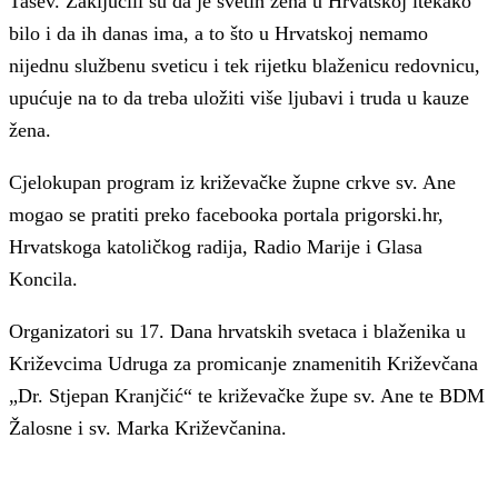
Tašev. Zaključili su da je svetih žena u Hrvatskoj itekako
bilo i da ih danas ima, a to što u Hrvatskoj nemamo
nijednu službenu sveticu i tek rijetku blaženicu redovnicu,
upućuje na to da treba uložiti više ljubavi i truda u kauze
žena.
Cjelokupan program iz križevačke župne crkve sv. Ane
mogao se pratiti preko facebooka portala prigorski.hr,
Hrvatskoga katoličkog radija, Radio Marije i Glasa
Koncila.
Organizatori su 17. Dana hrvatskih svetaca i blaženika u
Križevcima Udruga za promicanje znamenitih Križevčana
„Dr. Stjepan Kranjčić“ te križevačke župe sv. Ane te BDM
Žalosne i sv. Marka Križevčanina.