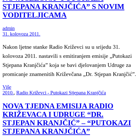
STJEPANA KRANJČIĆA” S NOVIM
VODITELJICAMA
admin
31. kolovoza 2011.
Nakon ljetne stanke Radio Križevci su u srijedu 31.
kolovoza 2011. nastavili s emitiranjem emisije „Putokazi
Stjepana Kranjčića” koja se bavi djelovanjem Udruge za
promicanje znamenitih Križevčana „Dr. Stjepan Kranjčić”.
Više
2010.
,
Radio Križevci - Putokazi Stjepana Kranjčića
NOVA TJEDNA EMISIJA RADIO
KRIŽEVACA I UDRUGE “DR.
STJEPAN KRANJČIĆ” – “PUTOKAZI
STJEPANA KRANJČIĆA”