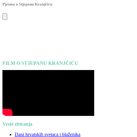
Pjesma o Stjepanu Kranjčiću
FILM O STJEPANU KRANJČIĆU
Vrste zbivanja
Dani hrvatskih svetaca i blaženika