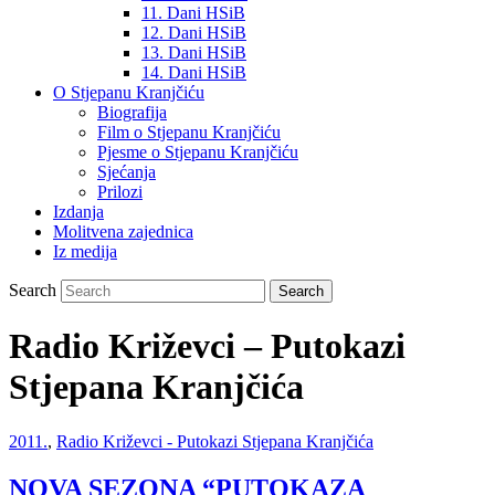
11. Dani HSiB
12. Dani HSiB
13. Dani HSiB
14. Dani HSiB
O Stjepanu Kranjčiću
Biografija
Film o Stjepanu Kranjčiću
Pjesme o Stjepanu Kranjčiću
Sjećanja
Prilozi
Izdanja
Molitvena zajednica
Iz medija
Search
Radio Križevci – Putokazi
Stjepana Kranjčića
2011.
,
Radio Križevci - Putokazi Stjepana Kranjčića
NOVA SEZONA “PUTOKAZA