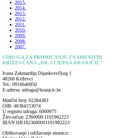
2015.
2014.
2013.
2012.
2011.
2010.
2009.
2008.
2007.
UDRUGA ZA PROMICANJE ZNAMENITIH
KRIŽEVČANA „DR. STJEPAN KRANJČIĆ”
Ivana Zakmardija Dijankovečkog 1
48260 Križevci
Tel.: 0916640850
E-adresa: udruga@kranjcic.hr
Matični broj: 02284383
OIB: 48384153074
U registru udruga: 6000975
Žiro-račun: 2360000-1101982223
IBAN HR1823600001101982223
Oblikovanje i održavanje stranice: