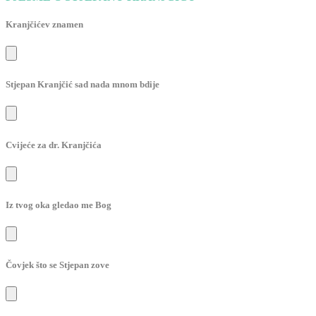
Kranjčićev znamen
Stjepan Kranjčić sad nada mnom bdije
Cvijeće za dr. Kranjčića
Iz tvog oka gledao me Bog
Čovjek što se Stjepan zove