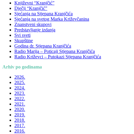
Književni “Kranjčić”
Dječji “Kranjčić”
Sjećanja na Stjepana Kranjčića
Sjećanja na svetog Marka Križevčanina
Znanstveni skupovi
Predstavljanje izdanja
Svi sveti
Skupštine
Godina dr. Stjepana Kranjčića
Radio Marija – Poticaji Stjepana Kranjčića
Radio Križevci – Putokazi Stjepana Kranjčića
Arhiv po godinama
2026.
2025.
2024.
2023.
2022.
2021.
2020.
2019.
2018.
2017.
2016.