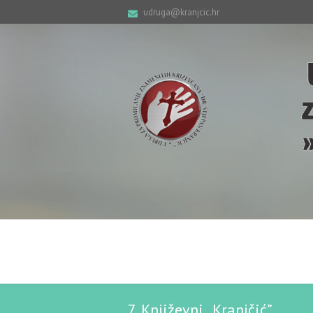
udruga@kranjcic.hr
7. Književni „Kranjčić”