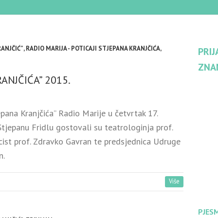
RANJČIĆ”
,
RADIO MARIJA - POTICAJI STJEPANA KRANJČIĆA
,
PRIJ
ZNA
ANJČIĆA” 2015.
ana Kranjčića” Radio Marije u četvrtak 17.
Stjepanu Fridlu gostovali su teatrologinja prof.
blicist prof. Zdravko Gavran te predsjednica Udruge
n.
Više
PJES