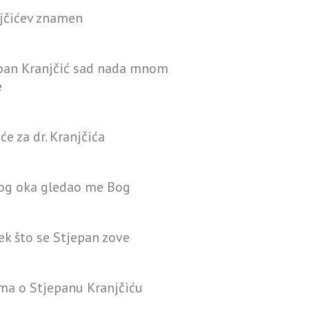
jčićev znamen
pan Kranjčić sad nada mnom
e
će za dr. Kranjčića
vog oka gledao me Bog
ek što se Stjepan zove
ma o Stjepanu Kranjčiću