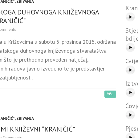
RANJČIĆ”
,
ZBIVANJA
Kran
SKOGA DUHOVNOGA KNJIŽEVNOGA
RANJČIĆ”
Stje
omments
bdij
 u Križevcima u subotu 5. prosinca 2015. održana
rvatskoga duhovnoga književnoga stvaralaštva
on što je prethodno proveden natječaj,
Cvije
evnih radova javno izvedeno te je predstavljen
zaljubljenost”.
Iz t
Više
Čovj
RANJČIĆ”
,
ZBIVANJA
Pjes
MI KNJIŽEVNI “KRANJČIĆ”
o Comments