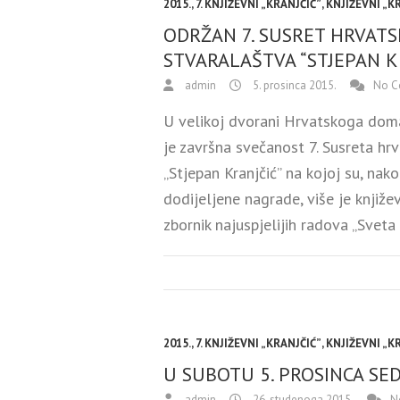
2015.
,
7. KNJIŽEVNI „KRANJČIĆ”
,
KNJIŽEVNI „K
ODRŽAN 7. SUSRET HRVAT
STVARALAŠTVA “STJEPAN K
admin
5. prosinca 2015.
No C
U velikoj dvorani Hrvatskoga doma
je završna svečanost 7. Susreta h
„Stjepan Kranjčić” na kojoj su, nak
dodijeljene nagrade, više je knjiž
zbornik najuspjelijih radova „Sveta 
2015.
,
7. KNJIŽEVNI „KRANJČIĆ”
,
KNJIŽEVNI „K
U SUBOTU 5. PROSINCA SED
admin
26. studenoga 2015.
N