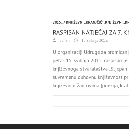
2015.
,
7. KNJIŽEVNI „KRANJČIĆ”
,
KNJIŽEVNI „K
RASPISAN NATJEČAJ ZA 7. K
admin
15. svibnja 2015.
U organizaciji Udruge za promicanje
petak 15. svibnja 2015. raspisan j
književnoga stvaralaštva „Stjepan K
suvremenu duhovnu književnost pr
književnim žanrovima (poezija, kra