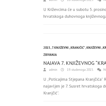
U Križevcima će u subotu 5. prosin
hrvatskoga duhovnoga književnoga 
2015.
,
7. KNJIŽEVNI „KRANJČIĆ”
,
KNJIŽEVNI „K
ZBIVANJA
NAJAVA 7. KNJIŽEVNOG “KR
admin
19. studenoga 2015.
N
U „Poticajima Stjepana Kranjčića” 
najavljen je 7. Susret hrvatskoga 
Kranjčić”.