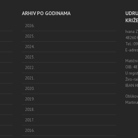
ARHIV PO GODINAMA
UDRU
KRIŽ
2026.
Ivana 
2025.
48260 K
Tel.: 
2024.
E-adres
2023.
Matični
OIB: 4
2022.
U regis
2021.
Žiro-r
IBAN 
2020.
Oblikov
2019.
Martina
2018.
2017.
2016.