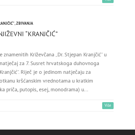
RANJČIĆ”
,
ZBIVANJA
NJIŽEVNI “KRANJČIĆ”
 znamenitih Križevčana „Dr. Stjepan Kranjčić” u
e natječaj za 7. Susret hrvatskoga duhovnoga
ranjčić”. Riječ je o jedinom natječaju za
otkanu kršćanskim vrednotama u kratkim
tka priča, putopis, esej, monodrama) u…
Više