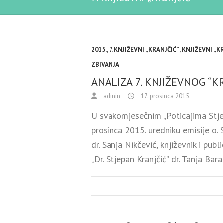
2015.
,
7. KNJIŽEVNI „KRANJČIĆ”
,
KNJIŽEVNI „K
ZBIVANJA
ANALIZA 7. KNJIŽEVNOG “KR
admin
17. prosinca 2015.
U svakomjesečnim „Poticajima Stjep
prosinca 2015. uredniku emisije o. 
dr. Sanja Nikčević, književnik i pu
„Dr. Stjepan Kranjčić” dr. Tanja Bara