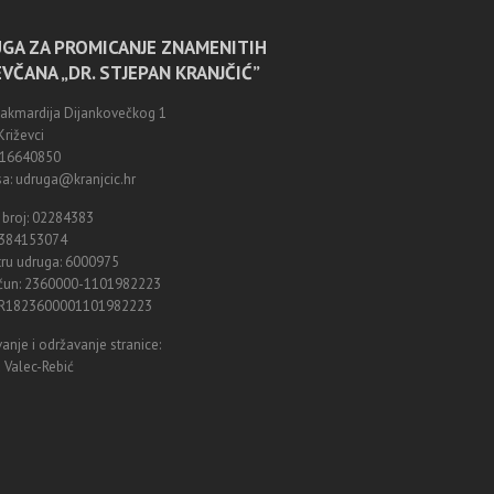
GA ZA PROMICANJE ZNAMENITIH
EVČANA „DR. STJEPAN KRANJČIĆ”
Zakmardija Dijankovečkog 1
riževci
0916640850
a: udruga@kranjcic.hr
 broj: 02284383
8384153074
tru udruga: 6000975
ačun: 2360000-1101982223
HR1823600001101982223
anje i održavanje stranice:
 Valec-Rebić