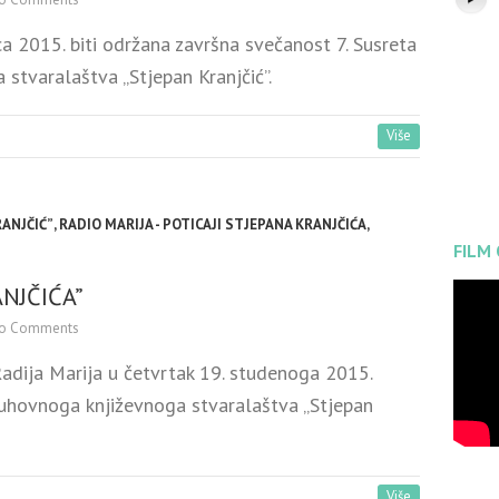
ca 2015. biti održana završna svečanost 7. Susreta
stvaralaštva „Stjepan Kranjčić”.
Više
RANJČIĆ”
,
RADIO MARIJA - POTICAJI STJEPANA KRANJČIĆA
,
FILM
ANJČIĆA”
o Comments
Radija Marija u četvrtak 19. studenoga 2015.
duhovnoga književnoga stvaralaštva „Stjepan
Više