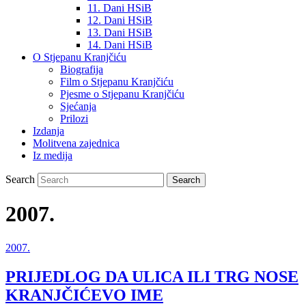
11. Dani HSiB
12. Dani HSiB
13. Dani HSiB
14. Dani HSiB
O Stjepanu Kranjčiću
Biografija
Film o Stjepanu Kranjčiću
Pjesme o Stjepanu Kranjčiću
Sjećanja
Prilozi
Izdanja
Molitvena zajednica
Iz medija
Search
2007.
2007.
PRIJEDLOG DA ULICA ILI TRG NOSE
KRANJČIĆEVO IME