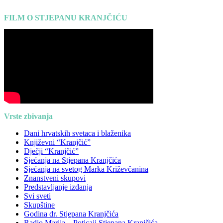
FILM O STJEPANU KRANJČIĆU
Vrste zbivanja
Dani hrvatskih svetaca i blaženika
Književni “Kranjčić”
Dječji “Kranjčić”
Sjećanja na Stjepana Kranjčića
Sjećanja na svetog Marka Križevčanina
Znanstveni skupovi
Predstavljanje izdanja
Svi sveti
Skupštine
Godina dr. Stjepana Kranjčića
Radio Marija – Poticaji Stjepana Kranjčića