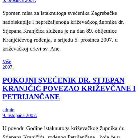
5. prosinca 2007.
Spomen misa za istaknutoga svećenika Zagrebačke
nadbiskupije i neprežaljenoga križevačkog župnika dr.
Stjepana Kranjčića služena je na dan 89. obljetnice
Kranjčićevog rođenja, u srijedu 5. prosinca 2007. u
križevačkoj crkvi sv. Ane.
Više
2007.
POKOJNI SVEĆENIK DR. STJEPAN
KRANJČIĆ POVEZAO KRIŽEVČANE I
PETRIJANČANE
admin
9. listopada 2007.
U povodu Godine istaknutoga križevačkog župnika dr.
Stjepana Kranjčića, rođenog Petrijančana, koja će u