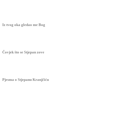
Iz tvog oka gledao me Bog
Čovjek što se Stjepan zove
Pjesma o Stjepanu Kranjčiću