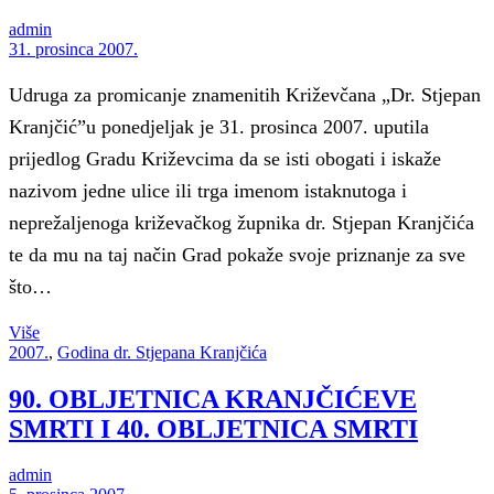
admin
31. prosinca 2007.
Udruga za promicanje znamenitih Križevčana „Dr. Stjepan
Kranjčić”u ponedjeljak je 31. prosinca 2007. uputila
prijedlog Gradu Križevcima da se isti obogati i iskaže
nazivom jedne ulice ili trga imenom istaknutoga i
neprežaljenoga križevačkog župnika dr. Stjepan Kranjčića
te da mu na taj način Grad pokaže svoje priznanje za sve
što…
Više
2007.
,
Godina dr. Stjepana Kranjčića
90. OBLJETNICA KRANJČIĆEVE
SMRTI I 40. OBLJETNICA SMRTI
admin