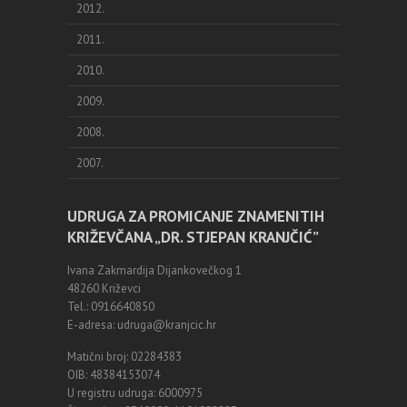
2012.
2011.
2010.
2009.
2008.
2007.
UDRUGA ZA PROMICANJE ZNAMENITIH
KRIŽEVČANA „DR. STJEPAN KRANJČIĆ”
Ivana Zakmardija Dijankovečkog 1
48260 Križevci
Tel.: 0916640850
E-adresa: udruga@kranjcic.hr
Matični broj: 02284383
OIB: 48384153074
U registru udruga: 6000975