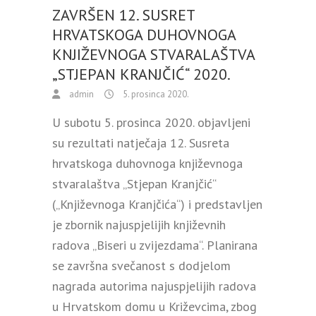
ZAVRŠEN 12. SUSRET
HRVATSKOGA DUHOVNOGA
KNJIŽEVNOGA STVARALAŠTVA
„STJEPAN KRANJČIĆ“ 2020.
admin
5. prosinca 2020.
U subotu 5. prosinca 2020. objavljeni
su rezultati natječaja 12. Susreta
hrvatskoga duhovnoga književnoga
stvaralaštva „Stjepan Kranjčić“
(„Književnoga Kranjčića“) i predstavljen
je zbornik najuspjelijih književnih
radova „Biseri u zvijezdama“. Planirana
se završna svečanost s dodjelom
nagrada autorima najuspjelijih radova
u Hrvatskom domu u Križevcima, zbog