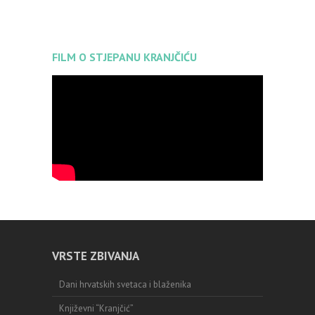
FILM O STJEPANU KRANJČIĆU
VRSTE ZBIVANJA
Dani hrvatskih svetaca i blaženika
Književni “Kranjčić”