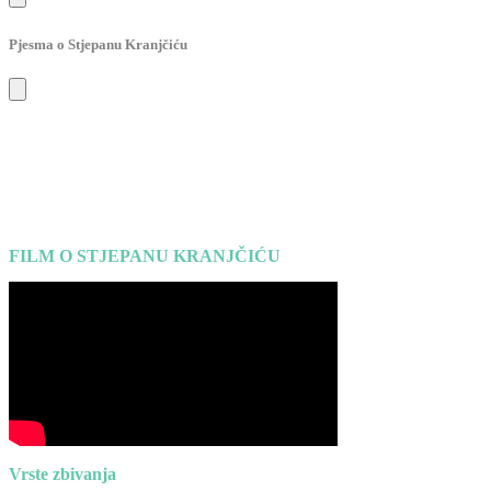
Pjesma o Stjepanu Kranjčiću
FILM O STJEPANU KRANJČIĆU
Vrste zbivanja