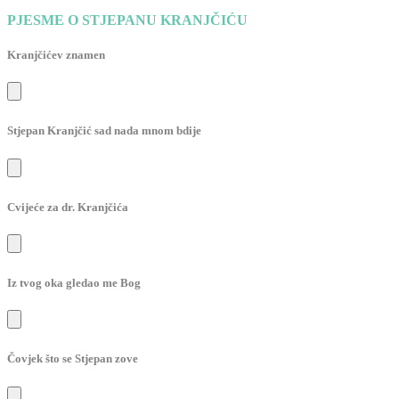
PJESME O STJEPANU KRANJČIĆU
Kranjčićev znamen
Stjepan Kranjčić sad nada mnom bdije
Cvijeće za dr. Kranjčića
Iz tvog oka gledao me Bog
Čovjek što se Stjepan zove