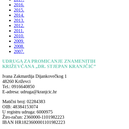
2016.
2015.
2014.
2013.
2012.
2011.
2010.
2009.
2008.
2007.
UDRUGA ZA PROMICANJE ZNAMENITIH
KRIŽEVČANA „DR. STJEPAN KRANJČIĆ”
Ivana Zakmardija Dijankovečkog 1
48260 Križevci
Tel.: 0916640850
E-adresa: udruga@kranjcic.hr
Matični broj: 02284383
OIB: 48384153074
U registru udruga: 6000975
Žiro-račun: 2360000-1101982223
IBAN HR1823600001101982223