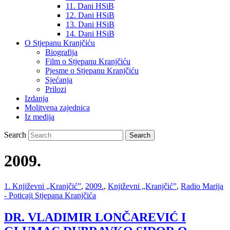
11. Dani HSiB
12. Dani HSiB
13. Dani HSiB
14. Dani HSiB
O Stjepanu Kranjčiću
Biografija
Film o Stjepanu Kranjčiću
Pjesme o Stjepanu Kranjčiću
Sjećanja
Prilozi
Izdanja
Molitvena zajednica
Iz medija
Search
2009.
1. Književni „Kranjčić”
,
2009.
,
Književni „Kranjčić”
,
Radio Marija
- Poticaji Stjepana Kranjčića
DR. VLADIMIR LONČAREVIĆ I