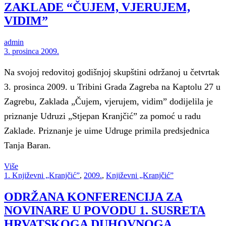
ZAKLADE “ČUJEM, VJERUJEM,
VIDIM”
admin
3. prosinca 2009.
Na svojoj redovitoj godišnjoj skupštini održanoj u četvrtak
3. prosinca 2009. u Tribini Grada Zagreba na Kaptolu 27 u
Zagrebu, Zaklada „Čujem, vjerujem, vidim” dodijelila je
priznanje Udruzi „Stjepan Kranjčić” za pomoć u radu
Zaklade. Priznanje je uime Udruge primila predsjednica
Tanja Baran.
Više
1. Književni „Kranjčić”
,
2009.
,
Književni „Kranjčić”
ODRŽANA KONFERENCIJA ZA
NOVINARE U POVODU 1. SUSRETA
HRVATSKOGA DUHOVNOGA