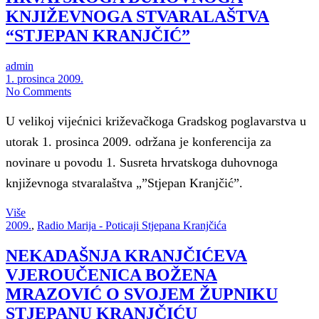
KNJIŽEVNOGA STVARALAŠTVA
“STJEPAN KRANJČIĆ”
admin
1. prosinca 2009.
No Comments
U velikoj vijećnici križevačkoga Gradskog poglavarstva u
utorak 1. prosinca 2009. održana je konferencija za
novinare u povodu 1. Susreta hrvatskoga duhovnoga
književnoga stvaralaštva „”Stjepan Kranjčić”.
Više
2009.
,
Radio Marija - Poticaji Stjepana Kranjčića
NEKADAŠNJA KRANJČIĆEVA
VJEROUČENICA BOŽENA
MRAZOVIĆ O SVOJEM ŽUPNIKU
STJEPANU KRANJČIĆU