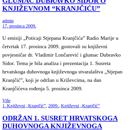
GLUMAC DUBRAVKO SIDOR O
KNJIŽEVNOM “KRANJČIĆU”
admin
17. prosinca 2009.
U emisiji „Poticaji Stjepana Kranjčića” Radio Marije u
četvrtak 17. prosinca 2009. gostovali su književni
povjesničar dr. Vladimir Lončarević i glumac Dubravko
Sidor. Tema je bila analiza i prezentacija 1. Susreta
hrvatskoga duhovnoga književnoga stvaralaštva „Stjepan
Kranjčić”, koji je održan u Križevcima, na dan
Kranjčićeva rođenja 5. prosinca 2009.
Više
1. Književni „Kranjčić”
,
2009.
,
Književni „Kranjčić”
ODRŽAN 1. SUSRET HRVATSKOGA
DUHOVNOGA KNJIŽEVNOGA