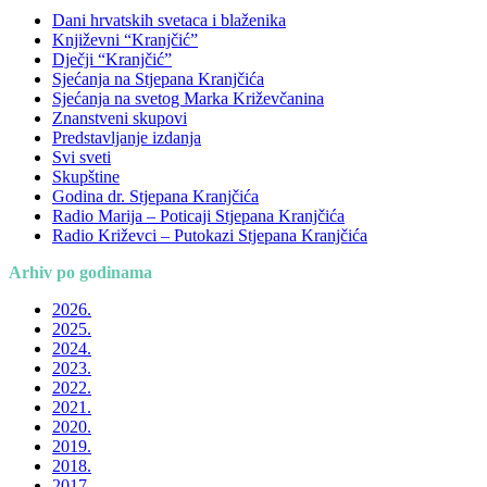
Dani hrvatskih svetaca i blaženika
Književni “Kranjčić”
Dječji “Kranjčić”
Sjećanja na Stjepana Kranjčića
Sjećanja na svetog Marka Križevčanina
Znanstveni skupovi
Predstavljanje izdanja
Svi sveti
Skupštine
Godina dr. Stjepana Kranjčića
Radio Marija – Poticaji Stjepana Kranjčića
Radio Križevci – Putokazi Stjepana Kranjčića
Arhiv po godinama
2026.
2025.
2024.
2023.
2022.
2021.
2020.
2019.
2018.
2017.