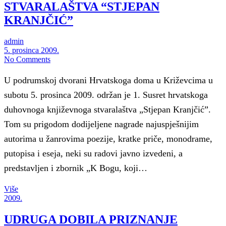
STVARALAŠTVA “STJEPAN
KRANJČIĆ”
admin
5. prosinca 2009.
No Comments
U podrumskoj dvorani Hrvatskoga doma u Križevcima u
subotu 5. prosinca 2009. održan je 1. Susret hrvatskoga
duhovnoga književnoga stvaralaštva „Stjepan Kranjčić”.
Tom su prigodom dodijeljene nagrade najuspješnijim
autorima u žanrovima poezije, kratke priče, monodrame,
putopisa i eseja, neki su radovi javno izvedeni, a
predstavljen i zbornik „K Bogu, koji…
Više
2009.
UDRUGA DOBILA PRIZNANJE