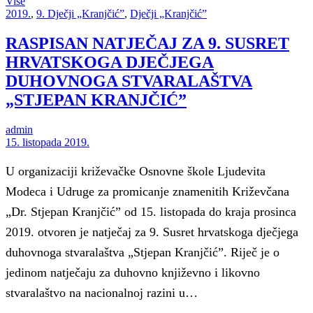
Više
2019.
,
9. Dječji „Kranjčić”
,
Dječji „Kranjčić”
RASPISAN NATJEČAJ ZA 9. SUSRET
HRVATSKOGA DJEČJEGA
DUHOVNOGA STVARALAŠTVA
„STJEPAN KRANJČIĆ”
admin
15. listopada 2019.
U organizaciji križevačke Osnovne škole Ljudevita
Modeca i Udruge za promicanje znamenitih Križevčana
„Dr. Stjepan Kranjčić” od 15. listopada do kraja prosinca
2019. otvoren je natječaj za 9. Susret hrvatskoga dječjega
duhovnoga stvaralaštva „Stjepan Kranjčić”. Riječ je o
jedinom natječaju za duhovno književno i likovno
stvaralaštvo na nacionalnoj razini u…