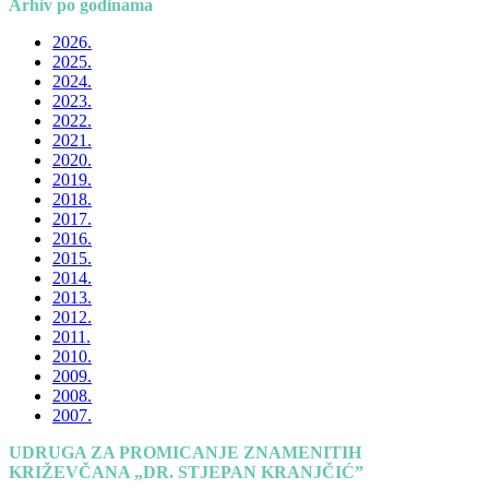
Arhiv po godinama
2026.
2025.
2024.
2023.
2022.
2021.
2020.
2019.
2018.
2017.
2016.
2015.
2014.
2013.
2012.
2011.
2010.
2009.
2008.
2007.
UDRUGA ZA PROMICANJE ZNAMENITIH
KRIŽEVČANA „DR. STJEPAN KRANJČIĆ”