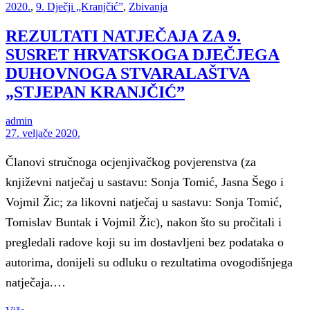
2020.
,
9. Dječji „Kranjčić”
,
Zbivanja
REZULTATI NATJEČAJA ZA 9.
SUSRET HRVATSKOGA DJEČJEGA
DUHOVNOGA STVARALAŠTVA
„STJEPAN KRANJČIĆ”
admin
27. veljače 2020.
Članovi stručnoga ocjenjivačkog povjerenstva (za
književni natječaj u sastavu: Sonja Tomić, Jasna Šego i
Vojmil Žic; za likovni natječaj u sastavu: Sonja Tomić,
Tomislav Buntak i Vojmil Žic), nakon što su pročitali i
pregledali radove koji su im dostavljeni bez podataka o
autorima, donijeli su odluku o rezultatima ovogodišnjega
natječaja.…