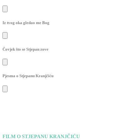
Iz tvog oka gledao me Bog
Čovjek što se Stjepan zove
Pjesma o Stjepanu Kranjčiću
FILM O STJEPANU KRANJČIĆU