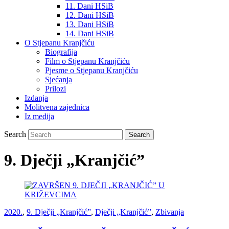
11. Dani HSiB
12. Dani HSiB
13. Dani HSiB
14. Dani HSiB
O Stjepanu Kranjčiću
Biografija
Film o Stjepanu Kranjčiću
Pjesme o Stjepanu Kranjčiću
Sjećanja
Prilozi
Izdanja
Molitvena zajednica
Iz medija
Search
9. Dječji „Kranjčić”
2020.
,
9. Dječji „Kranjčić”
,
Dječji „Kranjčić”
,
Zbivanja