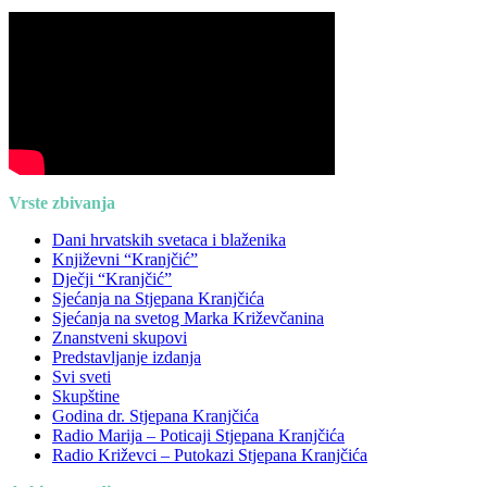
Vrste zbivanja
Dani hrvatskih svetaca i blaženika
Književni “Kranjčić”
Dječji “Kranjčić”
Sjećanja na Stjepana Kranjčića
Sjećanja na svetog Marka Križevčanina
Znanstveni skupovi
Predstavljanje izdanja
Svi sveti
Skupštine
Godina dr. Stjepana Kranjčića
Radio Marija – Poticaji Stjepana Kranjčića
Radio Križevci – Putokazi Stjepana Kranjčića