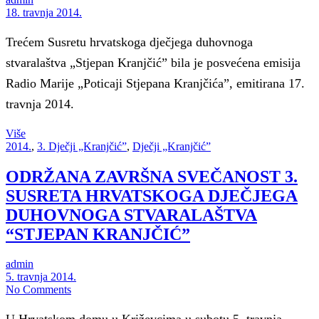
18. travnja 2014.
Trećem Susretu hrvatskoga dječjega duhovnoga
stvaralaštva „Stjepan Kranjčić” bila je posvećena emisija
Radio Marije „Poticaji Stjepana Kranjčića”, emitirana 17.
travnja 2014.
Više
2014.
,
3. Dječji „Kranjčić”
,
Dječji „Kranjčić”
ODRŽANA ZAVRŠNA SVEČANOST 3.
SUSRETA HRVATSKOGA DJEČJEGA
DUHOVNOGA STVARALAŠTVA
“STJEPAN KRANJČIĆ”
admin
5. travnja 2014.
No Comments