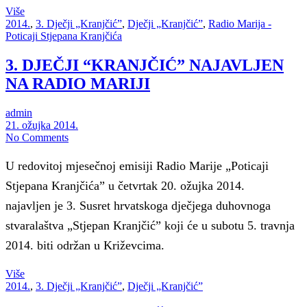
Više
2014.
,
3. Dječji „Kranjčić”
,
Dječji „Kranjčić”
,
Radio Marija -
Poticaji Stjepana Kranjčića
3. DJEČJI “KRANJČIĆ” NAJAVLJEN
NA RADIO MARIJI
admin
21. ožujka 2014.
No Comments
U redovitoj mjesečnoj emisiji Radio Marije „Poticaji
Stjepana Kranjčića” u četvrtak 20. ožujka 2014.
najavljen je 3. Susret hrvatskoga dječjega duhovnoga
stvaralaštva „Stjepan Kranjčić” koji će u subotu 5. travnja
2014. biti održan u Križevcima.
Više
2014.
,
3. Dječji „Kranjčić”
,
Dječji „Kranjčić”