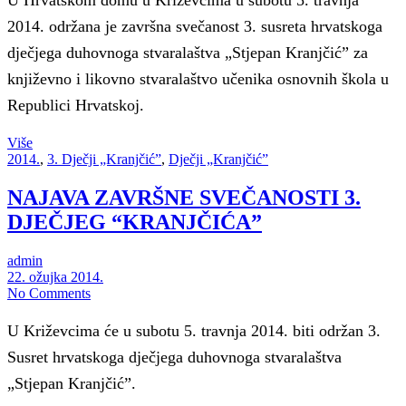
U Hrvatskom domu u Križevcima u subotu 5. travnja
2014. održana je završna svečanost 3. susreta hrvatskoga
dječjega duhovnoga stvaralaštva „Stjepan Kranjčić” za
književno i likovno stvaralaštvo učenika osnovnih škola u
Republici Hrvatskoj.
Više
2014.
,
3. Dječji „Kranjčić”
,
Dječji „Kranjčić”
NAJAVA ZAVRŠNE SVEČANOSTI 3.
DJEČJEG “KRANJČIĆA”
admin
22. ožujka 2014.
No Comments
U Križevcima će u subotu 5. travnja 2014. biti održan 3.
Susret hrvatskoga dječjega duhovnoga stvaralaštva
„Stjepan Kranjčić”.