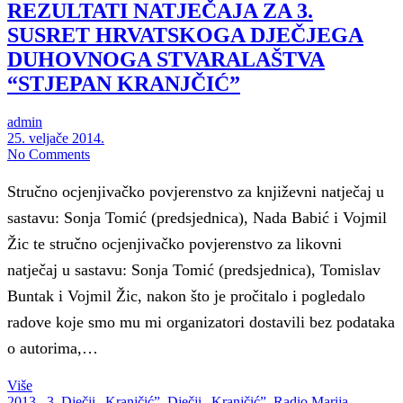
REZULTATI NATJEČAJA ZA 3.
SUSRET HRVATSKOGA DJEČJEGA
DUHOVNOGA STVARALAŠTVA
“STJEPAN KRANJČIĆ”
admin
25. veljače 2014.
No Comments
Stručno ocjenjivačko povjerenstvo za književni natječaj u
sastavu: Sonja Tomić (predsjednica), Nada Babić i Vojmil
Žic te stručno ocjenjivačko povjerenstvo za likovni
natječaj u sastavu: Sonja Tomić (predsjednica), Tomislav
Buntak i Vojmil Žic, nakon što je pročitalo i pogledalo
radove koje smo mu mi organizatori dostavili bez podataka
o autorima,…
Više
2013.
,
3. Dječji „Kranjčić”
,
Dječji „Kranjčić”
,
Radio Marija -