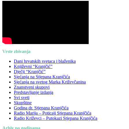
Vrste zbivanja
Dani hrvatskih svetaca i blaženika
Književni “Kranjčić”
Dječji “Kranjčić”
Sjećanja na Stjepana Kranjčića
Sjećanja na svetog Marka Križevčanina
Znanstveni skupovi
Predstavljanje izdanja
Svi sveti
Skupštine
Godina dr. Stjepana Kranjčića
Radio Marija – Poticaji Stjepana Kranjčića
Radio Križevci – Putokazi Stjepana Kranjčića
Arhiv po godinama