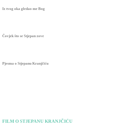
Iz tvog oka gledao me Bog
Čovjek što se Stjepan zove
Pjesma o Stjepanu Kranjčiću
FILM O STJEPANU KRANJČIĆU