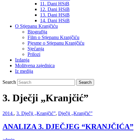
11. Dani HSiB
12. Dani HSiB
13. Dani HSiB
14. Dani HSiB
O Stjepanu Kranjčiću
Biografija
Film o Stjepanu Kranjčiću
Pjesme o Stjepanu Kranjčiću
Sjećanja
Prilozi
Izdanja
Molitvena zajednica
Iz medija
Search
3. Dječji „Kranjčić”
2014.
,
3. Dječji „Kranjčić”
,
Dječji „Kranjčić”
ANALIZA 3. DJEČJEG “KRANJČIĆA”
admin