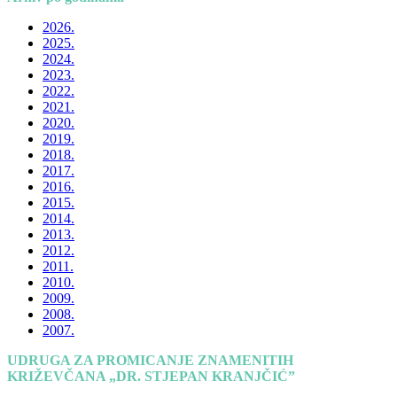
2026.
2025.
2024.
2023.
2022.
2021.
2020.
2019.
2018.
2017.
2016.
2015.
2014.
2013.
2012.
2011.
2010.
2009.
2008.
2007.
UDRUGA ZA PROMICANJE ZNAMENITIH
KRIŽEVČANA „DR. STJEPAN KRANJČIĆ”