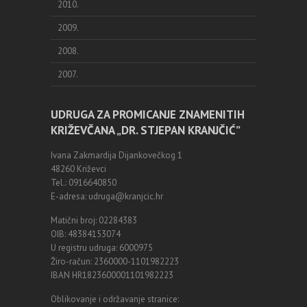
2010.
2009.
2008.
2007.
UDRUGA ZA PROMICANJE ZNAMENITIH
KRIŽEVČANA „DR. STJEPAN KRANJČIĆ”
Ivana Zakmardija Dijankovečkog 1
48260 Križevci
Tel.: 0916640850
E-adresa: udruga@kranjcic.hr
Matični broj: 02284383
OIB: 48384153074
U registru udruga: 6000975
Žiro-račun: 2360000-1101982223
IBAN HR1823600001101982223
Oblikovanje i održavanje stranice: