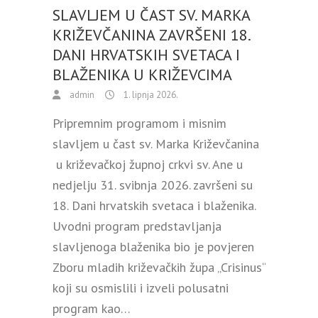
SLAVLJEM U ČAST SV. MARKA
KRIŽEVČANINA ZAVRŠENI 18.
DANI HRVATSKIH SVETACA I
BLAŽENIKA U KRIŽEVCIMA
admin
1. lipnja 2026.
Pripremnim programom i misnim
slavljem u čast sv. Marka Križevčanina
u križevačkoj župnoj crkvi sv. Ane u
nedjelju 31. svibnja 2026. završeni su
18. Dani hrvatskih svetaca i blaženika.
Uvodni program predstavljanja
slavljenoga blaženika bio je povjeren
Zboru mladih križevačkih župa „Crisinus“
koji su osmislili i izveli polusatni
program kao…