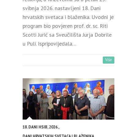
svibnja 2026. nastavljeni 18. Dani
hrvatskih svetaca i blaženika. Uvodni je
program bio povjeren prof. dr. sc. Riti
Scotti Jurić sa Sveučilišta Jurja Dobrile
u Puli. Ispripovijedala…
Više
18. DANI HSIB
,
2026.
,
DANI HRVATSKIH SVETACA I BLAŽENIKA