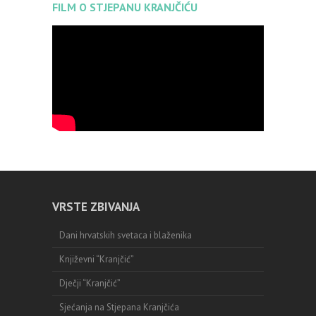
FILM O STJEPANU KRANJČIĆU
VRSTE ZBIVANJA
Dani hrvatskih svetaca i blaženika
Književni “Kranjčić”
Dječji “Kranjčić”
Sjećanja na Stjepana Kranjčića