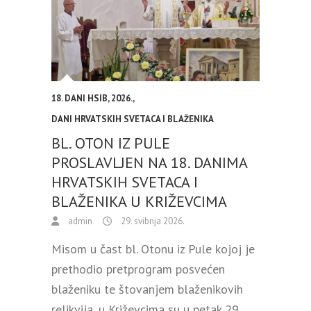
18. DANI HSIB
,
2026.
,
DANI HRVATSKIH SVETACA I BLAŽENIKA
BL. OTON IZ PULE
PROSLAVLJEN NA 18. DANIMA
HRVATSKIH SVETACA I
BLAŽENIKA U KRIŽEVCIMA
admin
29. svibnja 2026.
Misom u čast bl. Otonu iz Pule kojoj je
prethodio pretprogram posvećen
blaženiku te štovanjem blaženikovih
relikvija, u Križevcima su u petak 29.