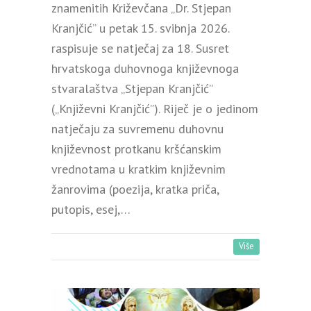
znamenitih Križevčana „Dr. Stjepan
Kranjčić” u petak 15. svibnja 2026.
raspisuje se natječaj za 18. Susret
hrvatskoga duhovnoga književnoga
stvaralaštva „Stjepan Kranjčić”
(„Književni Kranjčić”). Riječ je o jedinom
natječaju za suvremenu duhovnu
književnost protkanu kršćanskim
vrednotama u kratkim književnim
žanrovima (poezija, kratka priča,
putopis, esej,…
Više