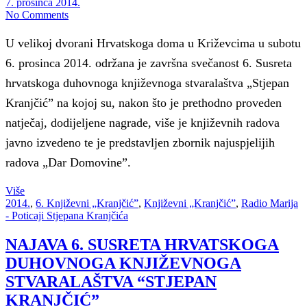
7. prosinca 2014.
No Comments
U velikoj dvorani Hrvatskoga doma u Križevcima u subotu
6. prosinca 2014. održana je završna svečanost 6. Susreta
hrvatskoga duhovnoga književnoga stvaralaštva „Stjepan
Kranjčić” na kojoj su, nakon što je prethodno proveden
natječaj, dodijeljene nagrade, više je književnih radova
javno izvedeno te je predstavljen zbornik najuspjelijih
radova „Dar Domovine”.
Više
2014.
,
6. Književni „Kranjčić”
,
Književni „Kranjčić”
,
Radio Marija
- Poticaji Stjepana Kranjčića
NAJAVA 6. SUSRETA HRVATSKOGA
DUHOVNOGA KNJIŽEVNOGA
STVARALAŠTVA “STJEPAN
KRANJČIĆ”