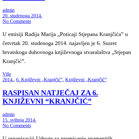
admin
20. studenoga 2014.
No Comments
U emisiji Radija Marija „Poticaji Stjepana Kranjčića” u
četvrtak 20. studenoga 2014. najavljen je 6. Susret
hrvatskoga duhovnoga književnoga stvaralaštva „Stjepan
Kranjčić”.
Više
2014.
,
6. Književni „Kranjčić”
,
Književni „Kranjčić”
RASPISAN NATJEČAJ ZA 6.
KNJIŽEVNI “KRANJČIĆ”
admin
15. svibnja 2014.
No Comments
U organizaciji Udruge za promicanje znamenitih