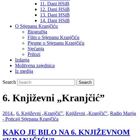
11. Dani HSiB
12. Dani HSiB
13. Dani HSiB
14. Dani HSiB
O Stjepanu Kranjčiću
Biografija
Film o Stjepanu Kranjčiću
Pjesme o Stjepanu Kranjčiću
Sjećanja
Prilozi
Izdanja
Molitvena zajednica
Iz medija
Search
6. Književni „Kranjčić”
2014.
,
6. Književni „Kranjčić”
,
Književni „Kranjčić”
,
Radio Marija
- Poticaji Stjepana Kranjčića
KAKO JE BILO NA 6. KNJIŽEVNOM