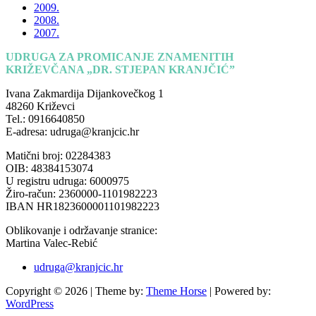
2009.
2008.
2007.
UDRUGA ZA PROMICANJE ZNAMENITIH
KRIŽEVČANA „DR. STJEPAN KRANJČIĆ”
Ivana Zakmardija Dijankovečkog 1
48260 Križevci
Tel.: 0916640850
E-adresa: udruga@kranjcic.hr
Matični broj: 02284383
OIB: 48384153074
U registru udruga: 6000975
Žiro-račun: 2360000-1101982223
IBAN HR1823600001101982223
Oblikovanje i održavanje stranice:
Martina Valec-Rebić
udruga@kranjcic.hr
Copyright © 2026
| Theme by:
Theme Horse
| Powered by:
WordPress