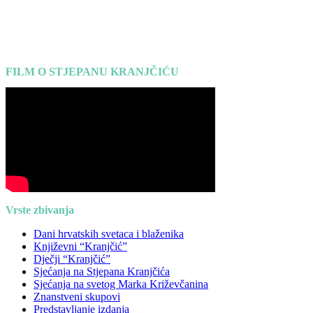
FILM O STJEPANU KRANJČIĆU
Vrste zbivanja
Dani hrvatskih svetaca i blaženika
Književni “Kranjčić”
Dječji “Kranjčić”
Sjećanja na Stjepana Kranjčića
Sjećanja na svetog Marka Križevčanina
Znanstveni skupovi
Predstavljanje izdanja