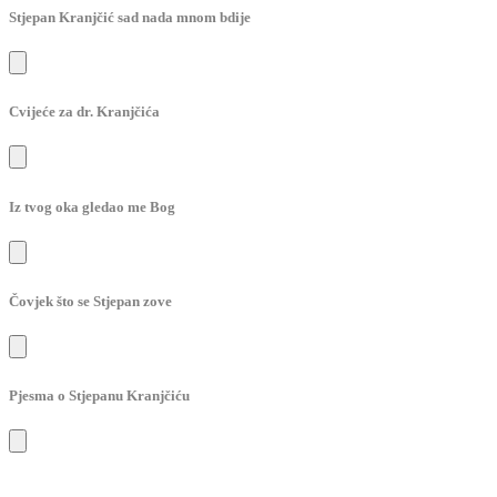
Stjepan Kranjčić sad nada mnom bdije
Cvijeće za dr. Kranjčića
Iz tvog oka gledao me Bog
Čovjek što se Stjepan zove
Pjesma o Stjepanu Kranjčiću