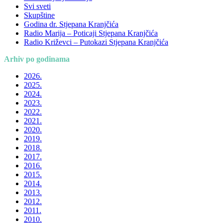
Svi sveti
Skupštine
Godina dr. Stjepana Kranjčića
Radio Marija – Poticaji Stjepana Kranjčića
Radio Križevci – Putokazi Stjepana Kranjčića
Arhiv po godinama
2026.
2025.
2024.
2023.
2022.
2021.
2020.
2019.
2018.
2017.
2016.
2015.
2014.
2013.
2012.
2011.
2010.