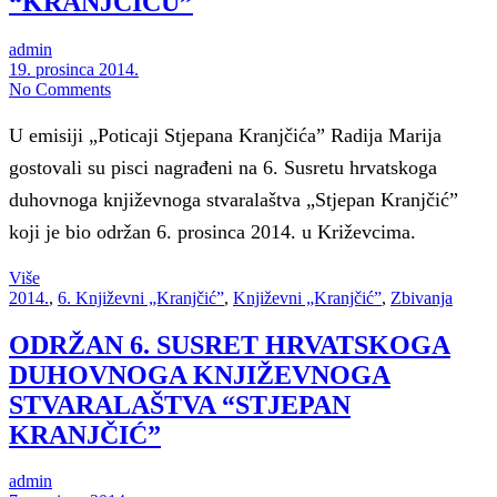
“KRANJČIĆU”
admin
19. prosinca 2014.
No Comments
U emisiji „Poticaji Stjepana Kranjčića” Radija Marija
gostovali su pisci nagrađeni na 6. Susretu hrvatskoga
duhovnoga književnoga stvaralaštva „Stjepan Kranjčić”
koji je bio održan 6. prosinca 2014. u Križevcima.
Više
2014.
,
6. Književni „Kranjčić”
,
Književni „Kranjčić”
,
Zbivanja
ODRŽAN 6. SUSRET HRVATSKOGA
DUHOVNOGA KNJIŽEVNOGA
STVARALAŠTVA “STJEPAN
KRANJČIĆ”
admin