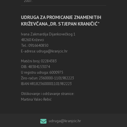
2007.
UDRUGA ZA PROMICANJE ZNAMENITIH
KRIŽEVČANA „DR. STJEPAN KRANJČIĆ”
Ivana Zakmardija Dijankovečkog 1
48260 Križevci
Tel.: 0916640850
E-adresa: udruga@kranjcic.hr
Matični broj: 02284383
OIB: 48384153074
U registru udruga: 6000975
Žiro-račun: 2360000-1101982223
IBAN HR1823600001101982223
Oblikovanje i održavanje stranice:
Martina Valec-Rebić
udruga@kranjcic.hr