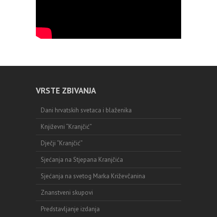
VRSTE ZBIVANJA
Dani hrvatskih svetaca i blaženika
Književni “Kranjčić”
Dječji “Kranjčić”
Sjećanja na Stjepana Kranjčića
Sjećanja na svetog Marka Križevčanina
Znanstveni skupovi
Predstavljanje izdanja