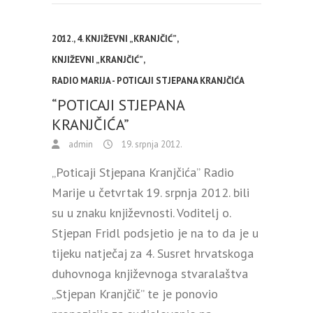
2012.
,
4. KNJIŽEVNI „KRANJČIĆ”
,
KNJIŽEVNI „KRANJČIĆ”
,
RADIO MARIJA - POTICAJI STJEPANA KRANJČIĆA
“POTICAJI STJEPANA
KRANJČIĆA”
admin
19. srpnja 2012.
„Poticaji Stjepana Kranjčića” Radio
Marije u četvrtak 19. srpnja 2012. bili
su u znaku književnosti. Voditelj o.
Stjepan Fridl podsjetio je na to da je u
tijeku natječaj za 4. Susret hrvatskoga
duhovnoga književnoga stvaralaštva
„Stjepan Kranjčič” te je ponovio