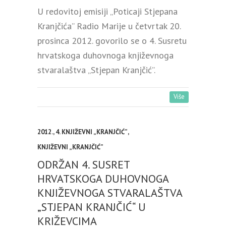
U redovitoj emisiji „Poticaji Stjepana
Kranjčića” Radio Marije u četvrtak 20.
prosinca 2012. govorilo se o 4. Susretu
hrvatskoga duhovnoga književnoga
stvaralaštva „Stjepan Kranjčić”.
Više
2012.
,
4. KNJIŽEVNI „KRANJČIĆ”
,
KNJIŽEVNI „KRANJČIĆ”
ODRŽAN 4. SUSRET
HRVATSKOGA DUHOVNOGA
KNJIŽEVNOGA STVARALAŠTVA
„STJEPAN KRANJČIĆ“ U
KRIŽEVCIMA