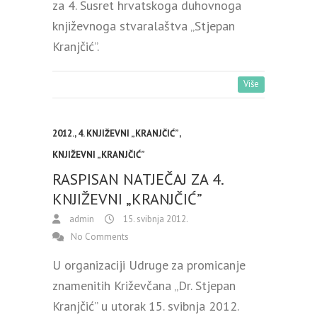
za 4. Susret hrvatskoga duhovnoga
književnoga stvaralaštva „Stjepan
Kranjčić”.
Više
2012.
,
4. KNJIŽEVNI „KRANJČIĆ”
,
KNJIŽEVNI „KRANJČIĆ”
RASPISAN NATJEČAJ ZA 4.
KNJIŽEVNI „KRANJČIĆ”
admin
15. svibnja 2012.
No Comments
U organizaciji Udruge za promicanje
znamenitih Križevčana „Dr. Stjepan
Kranjčić” u utorak 15. svibnja 2012.