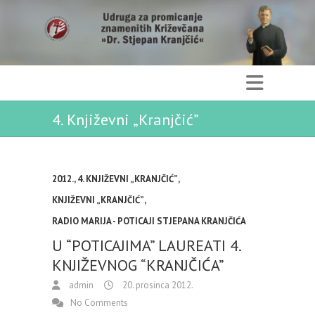
4. Književni „Kranjčić”
2012.
,
4. KNJIŽEVNI „KRANJČIĆ”
,
KNJIŽEVNI „KRANJČIĆ”
,
RADIO MARIJA - POTICAJI STJEPANA KRANJČIĆA
U “POTICAJIMA” LAUREATI 4.
KNJIŽEVNOG “KRANJČIĆA”
admin
20. prosinca 2012.
No Comments