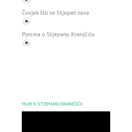
Čovjek što se Stjepan zove
Pjesma o Stjepanu Kranjčiću
FILM O STJEPANU KRANJČIĆU