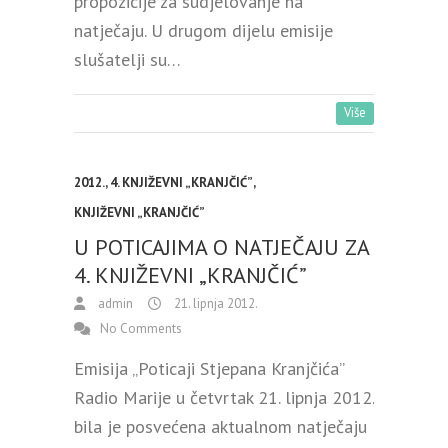
propozicije za sudjelovanje na
natječaju. U drugom dijelu emisije
slušatelji su…
Više
2012.
,
4. KNJIŽEVNI „KRANJČIĆ”
,
KNJIŽEVNI „KRANJČIĆ”
U POTICAJIMA O NATJEČAJU ZA
4. KNJIŽEVNI „KRANJČIĆ”
admin
21. lipnja 2012.
No Comments
Emisija „Poticaji Stjepana Kranjčića”
Radio Marije u četvrtak 21. lipnja 2012.
bila je posvećena aktualnom natječaju