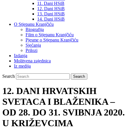
11. Dani HSiB
12. Dani HSiB
13. Dani HSiB
14. Dani HSiB
O Stjepanu Kranjčiću
Biografija
Film o Stjepanu Kranjčiću
Pjesme o Stjepanu Kranjčiću
Sjećanja
Prilozi
Izdanja
Molitvena zajednica
Iz medija
Search
12. DANI HRVATSKIH
SVETACA I BLAŽENIKA –
OD 28. DO 31. SVIBNJA 2020.
U KRIŽEVCIMA