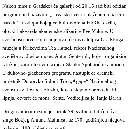
Nakon mise u Gradskoj će galeriji od 20.15 sati biti održan
program pod nazivom „Hrvatski sveci i blaženici u našem
narodu“ u sklopu kojeg će biti otvorena izložba akrila,
olovki i akvarela akademske slikarice Eve Vukine. U
svečanosti otvorenja sudjelovat će ravnateljica Gradskoga
muzeja u Križevcima Tea Hatadi, rektor Nacionalnog
svetišta sv. Josipa mons. Antun Sente ml., koje i organizira
izložbu, zatim likovni kritičar Stanko Špoljarić te autorica.
U duhovno-glazbenom programu nastupit će dramski
umjetnik Dubravko Sidor i Trio „Agape“ Nacionalnog
svetišta sv. Josipa. Izložbu, koja ostaje otvorena do 10.
lipnja, otvorit će mons. Sente. Voditeljica je Tanja Baran.
Drugi dan manifestacije, petak 29. svibnja, bit će u čast
sluge Božjeg Antuna Mahnića, uz 170. godišnjicu njegova
rođenja i 100. obljetnicu smrti.