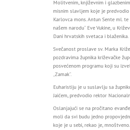
Molitvenim, književnim i glazbeni
misnim slavljem koje je predvodio 
Karlovca mons. Antun Sente ml. te 
našem narodu“ Eve Vukine, u Križev
Dani hrvatskih svetaca i blaženika.
Svečanost proslave sv. Marka Križe
pozdravima župnika križevačke župe
posvećenom programu koji su izvel
„Zamak“.
Euharistiju je u suslavlju sa žup
Jaićem, predvodio rektor Nacionaln
Oslanjajući se na pročitano evanđe
moli da svi budu jedno propovjedn
koje je u sebi, rekao je, mnoštveno