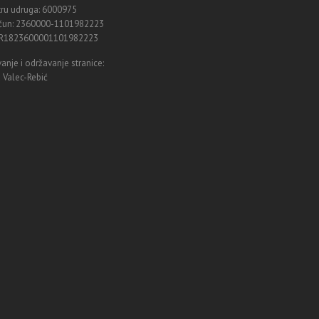
tru udruga: 6000975
ačun: 2360000-1101982223
HR1823600001101982223
anje i održavanje stranice:
 Valec-Rebić