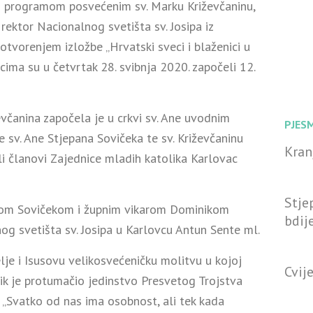
m programom posvećenim sv. Marku Križevčaninu,
rektor Nacionalnog svetišta sv. Josipa iz
otvorenjem izložbe „Hrvatski sveci i blaženici u
cima su u četvrtak 28. svibnja 2020. započeli 12.
včanina započela je u crkvi sv. Ane uvodnim
PJES
 sv. Ane Stjepana Sovičeka te sv. Križevčaninu
Kran
i članovi Zajednice mladih katolika Karlovac
Stje
nikom Sovičekom i župnim vikarom Dominikom
bdij
og svetišta sv. Josipa u Karlovcu Antun Sente ml.
lje i Isusovu velikosvećeničku molitvu u kojoj
Cvije
ik je protumačio jedinstvo Presvetog Trojstva
. „Svatko od nas ima osobnost, ali tek kada