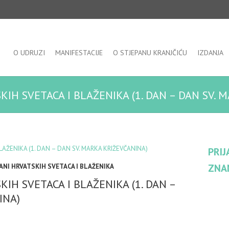
O UDRUZI
MANIFESTACIJE
O STJEPANU KRANJČIĆU
IZDANJA
KIH SVETACA I BLAŽENIKA (1. DAN – DAN SV. 
PRIJ
ZNA
ANI HRVATSKIH SVETACA I BLAŽENIKA
KIH SVETACA I BLAŽENIKA (1. DAN –
INA)