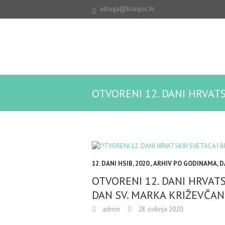
udruga@kranjcic.hr
OTVORENI 12. DANI HRVATS
12. DANI HSIB
,
2020.
,
ARHIV PO GODINAMA
,
D
OTVORENI 12. DANI HRVATS
DAN SV. MARKA KRIŽEVČAN
admin
28. svibnja 2020.