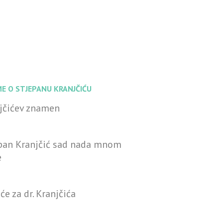
ME O STJEPANU KRANJČIĆU
jčićev znamen
pan Kranjčić sad nada mnom
e
će za dr. Kranjčića