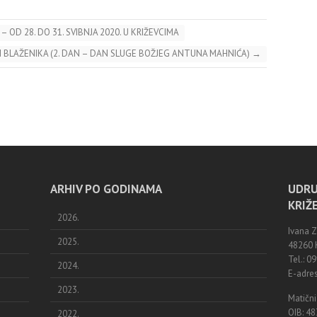
– OD 28. DO 31. SVIBNJA 2020. U KRIŽEVCIMA
 I BLAŽENIKA (2. DAN – DAN SLUGE BOŽJEG ANTUNA MAHNIĆA)
→
ARHIV PO GODINAMA
UDRU
KRIŽ
2026.
Ivana 
2025.
48260 K
Tel.: 
2024.
E-adres
2023.
Matični
OIB: 4
2022.