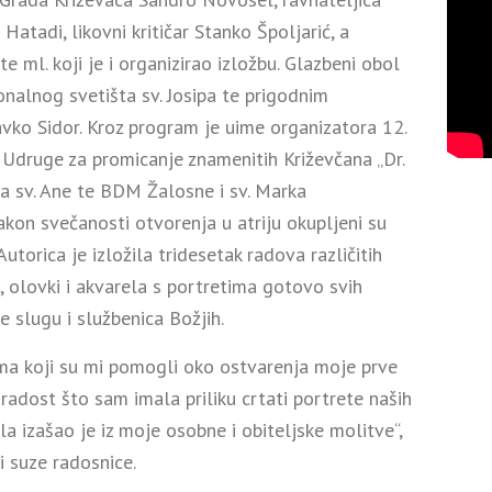
tadi, likovni kritičar Stanko Špoljarić, a
e ml. koji je i organizirao izložbu. Glazbeni obol
nalnog svetišta sv. Josipa te prigodnim
vko Sidor. Kroz program je uime organizatora 12.
 Udruge za promicanje znamenitih Križevčana „Dr.
pa sv. Ane te BDM Žalosne i sv. Marka
akon svečanosti otvorenja u atriju okupljeni su
Autorica je izložila tridesetak radova različitih
u, olovki i akvarela s portretima gotovo svih
e slugu i službenica Božjih.
ima koji su mi pomogli oko ostvarenja moje prve
radost što sam imala priliku crtati portrete naših
la izašao je iz moje osobne i obiteljske molitve“,
i suze radosnice.