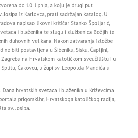
tvorena do 10. lipnja, a koju je drugi put
. Josipa iz Karlovca, prati sadržajan katalog. U
radova napisao likovni kritičar Stanko Špoljarić,
svetaca i blaženika te slugu i službenica Božjih te
šenih duhovnih velikana. Nakon zatvaranja izložbe
ine biti postavljena u Šibeniku, Sisku, Čapljini,
u Zagrebu na Hrvatskom katoličkom sveučilištu i u
u Splitu, Čakovcu, u župi sv. Leopolda Mandića u
 Dana hrvatskih svetaca i blaženika u Križevcima
ortala prigorski.hr, Hrvatskoga katoličkog radija,
ta sv. Josipa.