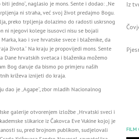
ti jedno“, naglasio je mons. Sente i dodao: „Ne
Iz t
rpljenja ni straha, već svoj život predajmo Bogu.
lja, preko trpljenja dolazimo do radosti uskrsnog
Čovj
on ni njegovi kolege isusovci nisu se bojali
. Marka, kao i sve hrvatske svece i blaženike, da
raja života.“ Na kraju je propovijedi mons. Sente
Pjes
e, a Dane hrvatskih svetaca i blaženika možemo
am Bog daruje da bismo po primjeru naših
nih križeva iznijeti do kraja.
ju dao je „Agape“, zbor mladih Nacionalnog
ske galerije otvorenjem izložbe „Hrvatski sveci i
ademske slikarice iz Čakovca Eve Vukine kojoj je
FILM
anosti su, pred brojnom publikom, sudjelovali
 Grada Križevaca Sandro Novosel, ravnateljica