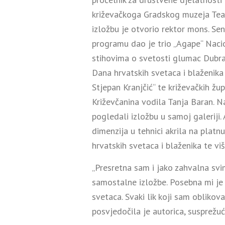
križevačkoga Gradskog muzeja Tea Ha
izložbu je otvorio rektor mons. Sent
programu dao je trio „Agape“ Nacio
stihovima o svetosti glumac Dubra
Dana hrvatskih svetaca i blaženika
Stjepan Kranjčić“ te križevačkih žu
Križevčanina vodila Tanja Baran. N
pogledali izložbu u samoj galeriji. 
dimenzija u tehnici akrila na platn
hrvatskih svetaca i blaženika te viš
„Presretna sam i jako zahvalna sv
samostalne izložbe. Posebna mi je 
svetaca. Svaki lik koji sam oblikova
posvjedočila je autorica, susprežuć