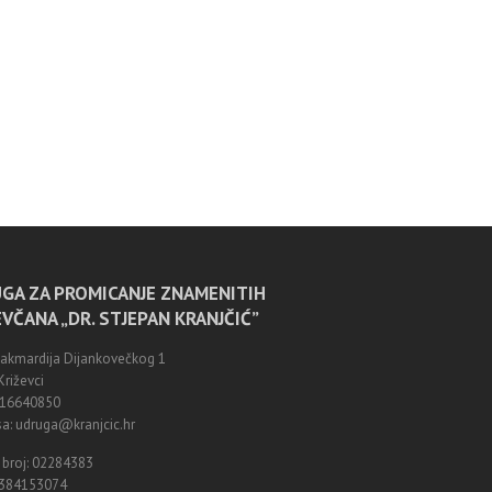
GA ZA PROMICANJE ZNAMENITIH
EVČANA „DR. STJEPAN KRANJČIĆ”
Zakmardija Dijankovečkog 1
riževci
0916640850
a: udruga@kranjcic.hr
 broj: 02284383
8384153074