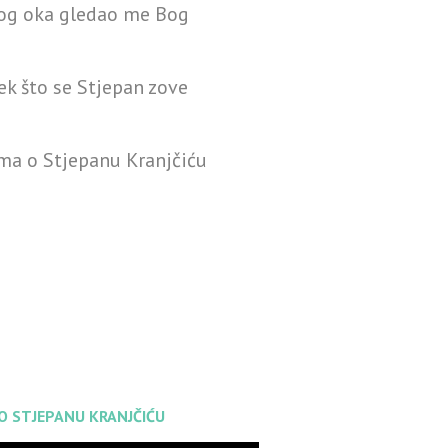
vog oka gledao me Bog
ek što se Stjepan zove
ma o Stjepanu Kranjčiću
 O STJEPANU KRANJČIĆU