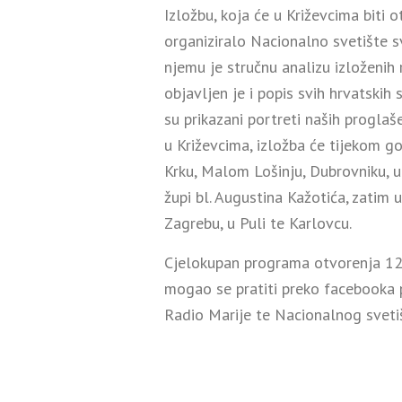
Izložbu, koja će u Križevcima biti o
organiziralo Nacionalno svetište sv
njemu je stručnu analizu izloženih 
objavljen je i popis svih hrvatskih 
su prikazani portreti naših progla
u Križevcima, izložba će tijekom god
Krku, Malom Lošinju, Dubrovniku, 
župi bl. Augustina Kažotića, zatim 
Zagrebu, u Puli te Karlovcu.
Cjelokupan programa otvorenja 12.
mogao se pratiti preko facebooka p
Radio Marije te Nacionalnog svetiš