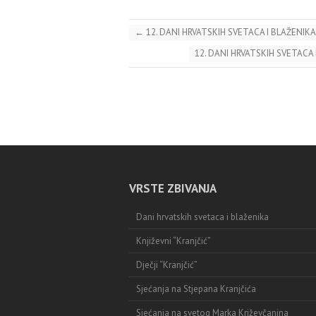
←
12. DANI HRVATSKIH SVETACA I BLAŽENIKA 
12. DANI HRVATSKIH SVETACA
VRSTE ZBIVANJA
Dani hrvatskih svetaca i blaženika
Književni “Kranjčić”
Dječji “Kranjčić”
Sjećanja na Stjepana Kranjčića
Sjećanja na svetog Marka Križevčanina