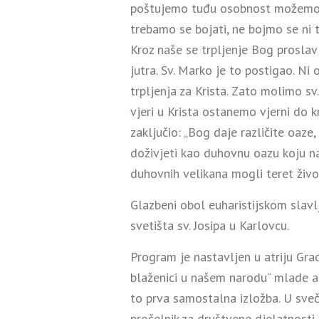
poštujemo tuđu osobnost možemo bi
trebamo se bojati, ne bojmo se ni t
Kroz naše se trpljenje Bog proslav
jutra. Sv. Marko je to postigao. Ni 
trpljenja za Krista. Zato molimo sv
vjeri u Krista ostanemo vjerni do k
zaključio: „Bog daje različite oaz
doživjeti kao duhovnu oazu koju n
duhovnih velikana mogli teret život
Glazbeni obol euharistijskom slavl
svetišta sv. Josipa u Karlovcu.
Program je nastavljen u atriju Grad
blaženici u našem narodu“ mlade ak
to prva samostalna izložba. U sveč
pročelnik za društvene djelatnosti