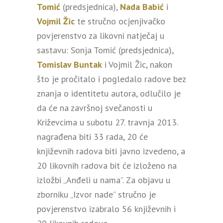
Tomić
(predsjednica),
Nada Babić
i
Vojmil Žic
te stručno ocjenjivačko
povjerenstvo za likovni natječaj u
sastavu: Sonja Tomić (predsjednica),
Tomislav Buntak
i Vojmil Žic, nakon
što je pročitalo i pogledalo radove bez
znanja o identitetu autora, odlučilo je
da će na završnoj svečanosti u
Križevcima u subotu 27. travnja 2013.
nagrađena biti 33 rada, 20 će
književnih radova biti javno izvedeno, a
20 likovnih radova bit će izloženo na
izložbi „Anđeli u nama”. Za objavu u
zborniku „Izvor nade” stručno je
povjerenstvo izabralo 56 književnih i