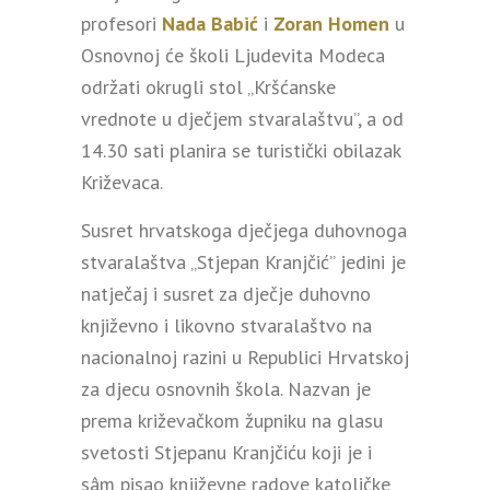
profesori
Nada Babić
i
Zoran Homen
u
Osnovnoj će školi Ljudevita Modeca
održati okrugli stol „Kršćanske
vrednote u dječjem stvaralaštvu”, a od
14.30 sati planira se turistički obilazak
Križevaca.
Susret hrvatskoga dječjega duhovnoga
stvaralaštva „Stjepan Kranjčić” jedini je
natječaj i susret za dječje duhovno
književno i likovno stvaralaštvo na
nacionalnoj razini u Republici Hrvatskoj
za djecu osnovnih škola. Nazvan je
prema križevačkom župniku na glasu
svetosti Stjepanu Kranjčiću koji je i
sâm pisao književne radove katoličke