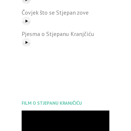
Čovjek što se Stjepan zove
Pjesma o Stjepanu Kranjčiću
FILM O STJEPANU KRANJČIĆU