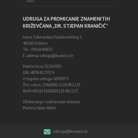
2007.
UDRUGA ZA PROMICANJE ZNAMENITIH
KRIŽEVČANA „DR. STJEPAN KRANJČIĆ”
Ivana Zakmardija Dijankovečkog 1
48260 Križevci
Tel.: 0916640850
E-adresa: udruga@kranjcic.hr
Matični broj: 02284383
OIB: 48384153074
U registru udruga: 6000975
Žiro-račun: 2360000-1101982223
IBAN HR1823600001101982223
Oblikovanje i održavanje stranice:
Martina Valec-Rebić
udruga@kranjcic.hr