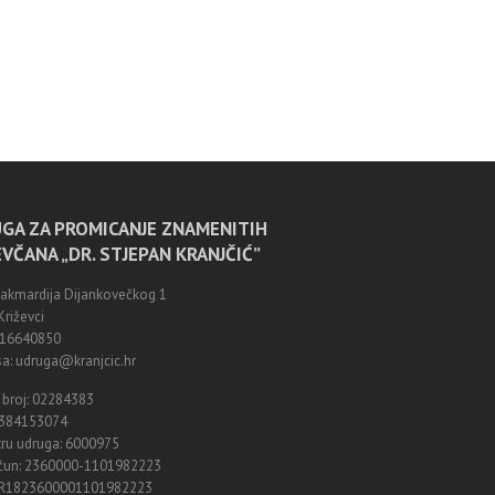
GA ZA PROMICANJE ZNAMENITIH
EVČANA „DR. STJEPAN KRANJČIĆ”
Zakmardija Dijankovečkog 1
riževci
0916640850
a: udruga@kranjcic.hr
 broj: 02284383
8384153074
tru udruga: 6000975
ačun: 2360000-1101982223
HR1823600001101982223