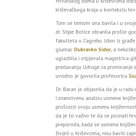
Hrvatskog doma u Križevcima održ
križevačkoga kraja u kontekstu hrva
Tom se temom ona bavila i u svoje
dr. Stipe Botice obranila prošle go
fakulteta u Zagrebu. Izbor iz građe
glumac
Dubravko Sidor
, a nekolik
uglazbila i otpjevala magistrica gi
predavanja Udruge za promicanje zn
uvodno je govorila profesorica
Su
Dr. Baran je objasnila da je u radu
i znanstvenu analizu usmene knjiže
prošlosti svoju usmenu književnost 
da je to važno te da se poznati hr
preporoda, kada se usmena književn
živjeli u Križevcima, nisu bavili za