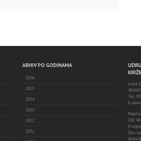
ARHIV PO GODINAMA
UDRU
KRIŽ
2026.
Ivana 
2025.
48260 K
Tel.: 
2024.
E-adres
2023.
Matični
OIB: 4
2022.
U regis
2021.
Žiro-r
IBAN 