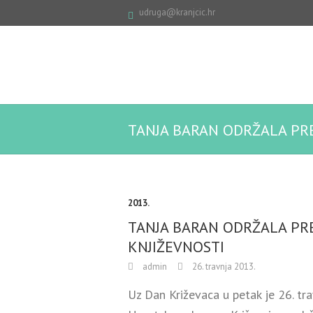
udruga@kranjcic.hr
TANJA BARAN ODRŽALA PR
2013.
TANJA BARAN ODRŽALA PR
KNJIŽEVNOSTI
admin
26. travnja 2013.
Uz Dan Križevaca u petak je 26. tra