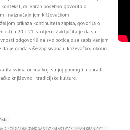
 kontekst, dr. Baran posebno govorila o
om i najznačajnijem križevačkom
željom prikaza kontinuiteta zapisa, govorila o
sti u 20. i 21. stoljeću. Zaključila je da su
evnosti odgovorili na sve poticaje za zapisivanjem
da je građa više zapisivana u križevačkoj okolici,
valila svima onima koji su joj pomogli u obradi
čke književne i tradicijske kulture.
ARAN
GA DJEČJEGA DUHOVNOGA STVARALAŠTVA “STJEPAN KRANJČIĆ”