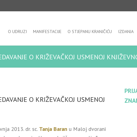
O UDRUZI
MANIFESTACIJE
O STJEPANU KRANJČIĆU
IZDANJA
EDAVANJE O KRIŽEVAČKOJ USMENOJ KNJIŽEVN
PRIJ
EDAVANJE O KRIŽEVAČKOJ USMENOJ
ZNA
vnja 2013. dr. sc.
Tanja Baran
u Maloj dvorani