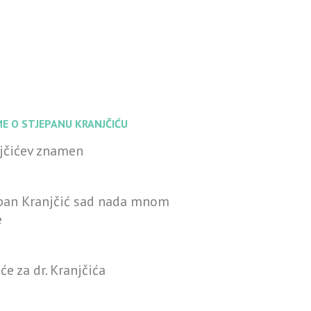
ME O STJEPANU KRANJČIĆU
jčićev znamen
pan Kranjčić sad nada mnom
e
će za dr. Kranjčića