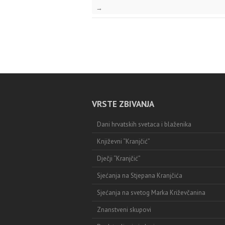
→
VRSTE ZBIVANJA
Dani hrvatskih svetaca i blaženika
Književni “Kranjčić”
Dječji “Kranjčić”
Sjećanja na Stjepana Kranjčića
Sjećanja na svetog Marka Križevčanina
Znanstveni skupovi