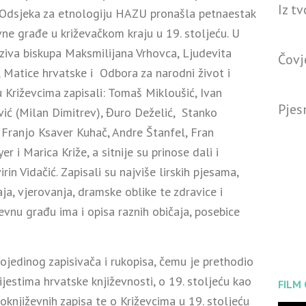
Iz t
u Odsjeka za etnologiju HAZU pronašla petnaestak
ne građe u križevačkom kraju u 19. stoljeću. U
iva biskupa Maksmilijana Vrhovca, Ljudevita
Čovj
, Matice hrvatske i Odbora za narodni život i
 Križevcima zapisali: Tomaš Mikloušić, Ivan
Pjes
vić (Milan Dimitrev), Đuro Deželić, Stanko
ć, Franjo Ksaver Kuhač, Andre Štanfel, Fran
 i Marica Križe, a sitnije su prinose dali i
in Vidačić. Zapisali su najviše lirskih pjesama,
aja, vjerovanja, dramske oblike te zdravice i
vnu građu ima i opisa raznih običaja, posebice
jedinog zapisivača i rukopisa, čemu je prethodio
jestima hrvatske književnosti, o 19. stoljeću kao
FILM
njiževnih zapisa te o Križevcima u 19. stoljeću