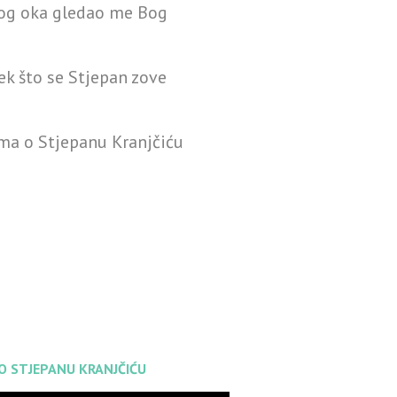
vog oka gledao me Bog
ek što se Stjepan zove
ma o Stjepanu Kranjčiću
 O STJEPANU KRANJČIĆU