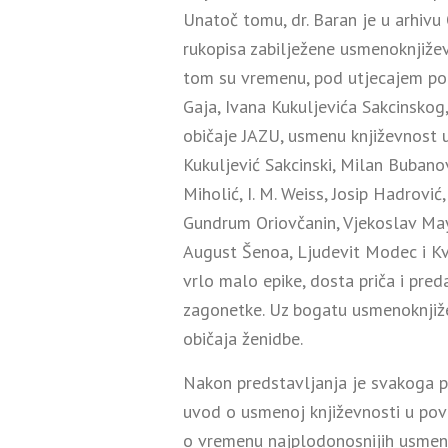
Unatoč tomu, dr. Baran je u arhiv
rukopisa zabilježene usmenoknjižev
tom su vremenu, pod utjecajem poz
Gaja, Ivana Kukuljevića Sakcinskog
običaje JAZU, usmenu književnost u
Kukuljević Sakcinski, Milan Bubano
Miholić, I. M. Weiss, Josip Hadrovi
Gundrum Oriovčanin, Vjekoslav Mayer
August Šenoa, Ljudevit Modec i Kvir
vrlo malo epike, dosta priča i pred
zagonetke. Uz bogatu usmenoknjiže
običaja ženidbe.
Nakon predstavljanja je svakoga po
uvod o usmenoj književnosti u povi
o vremenu najplodonosnijih usmenok