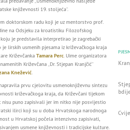
ala predavanje „Usmenoknjiževno nasljeđe
tske književnosti 19. stoljeća”.
m doktorskom radu koji je uz mentorstvo prof.
dine na Odsjeku za kroatistiku Filozofskog
 koju je predstavila interpretirao je zagrebački
o je lirskih usmenih pjesama iz križevačkoga kraja
PJES
tare Križevčanka
Tamara Perc
. Uime organizatora
Kran
amenitih Križevčana „Dr. Stjepan Kranjčić”
zana Knežević
.
Stje
 napravila prvu cjelovitu usmenoknjiževnu sintezu
bdij
vnosti križevačkoga kraja, da Križevčani tijekom
nisu puno zapisivali jer im nitko nije posvijestio
vatski ilirci koji su u doba Hrvatskoga narodnoga
Cvije
ost u Hrvatskoj počela intenzivno zapisivati,
pisivanjem usmene književnosti i tradicijske kulture.