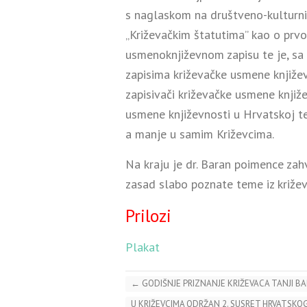
s naglaskom na društveno-kulturni
„Križevačkim štatutima” kao o prv
usmenoknjiževnom zapisu te je, sa 
zapisima križevačke usmene književno
zapisivači križevačke usmene knjiž
usmene književnosti u Hrvatskoj te 
a manje u samim Križevcima.
Na kraju je dr. Baran poimence zah
zasad slabo poznate teme iz križeva
Prilozi
Plakat
←
GODIŠNJE PRIZNANJE KRIŽEVACA TANJI B
U KRIŽEVCIMA ODRŽAN 2. SUSRET HRVATSKO