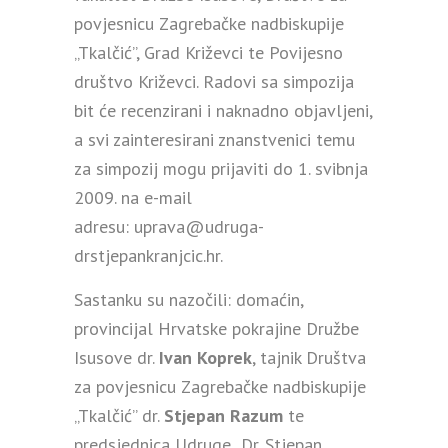
povjesnicu Zagrebačke nadbiskupije
„Tkalčić”, Grad Križevci te Povijesno
društvo Križevci. Radovi sa simpozija
bit će recenzirani i naknadno objavljeni,
a svi zainteresirani znanstvenici temu
za simpozij mogu prijaviti do 1. svibnja
2009. na e-mail
adresu:
uprava@udruga-
drstjepankranjcic.hr
.
Sastanku su nazočili: domaćin,
provincijal Hrvatske pokrajine Družbe
Isusove dr.
Ivan Koprek
, tajnik Društva
za povjesnicu Zagrebačke nadbiskupije
„Tkalčić” dr.
Stjepan Razum
te
predsjednica Udruge „Dr. Stjepan