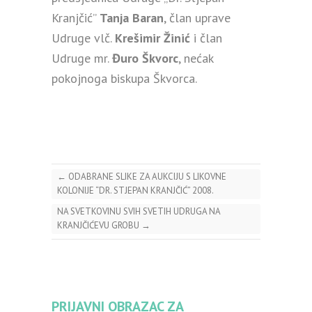
Kranjčić”
Tanja Baran
, član uprave
Udruge vlč.
Krešimir Žinić
i član
Udruge mr.
Đuro Škvorc
, nećak
pokojnoga biskupa Škvorca.
←
ODABRANE SLIKE ZA AUKCIJU S LIKOVNE
KOLONIJE “DR. STJEPAN KRANJČIĆ” 2008.
NA SVETKOVINU SVIH SVETIH UDRUGA NA
KRANJČIĆEVU GROBU
→
PRIJAVNI OBRAZAC ZA