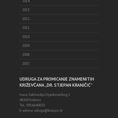
2014.
2013.
2012.
2011.
2010.
2009.
2008.
2007.
UDRUGA ZA PROMICANJE ZNAMENITIH
KRIŽEVČANA „DR. STJEPAN KRANJČIĆ”
Ivana Zakmardija Dijankovečkog 1
48260 Križevci
Tel.: 0916640850
E-adresa: udruga@kranjcic.hr