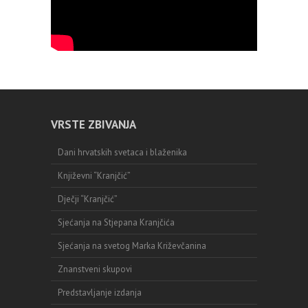
VRSTE ZBIVANJA
Dani hrvatskih svetaca i blaženika
Književni “Kranjčić”
Dječji “Kranjčić”
Sjećanja na Stjepana Kranjčića
Sjećanja na svetog Marka Križevčanina
Znanstveni skupovi
Predstavljanje izdanja