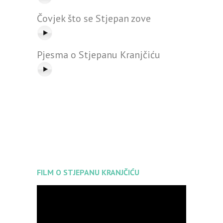
Čovjek što se Stjepan zove
Pjesma o Stjepanu Kranjčiću
FILM O STJEPANU KRANJČIĆU