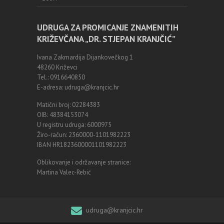
UDRUGA ZA PROMICANJE ZNAMENITIH
KRIŽEVČANA „DR. STJEPAN KRANJČIĆ”
Ivana Zakmardija Dijankovečkog 1
48260 Križevci
Tel.: 0916640850
E-adresa: udruga@kranjcic.hr
Matični broj: 02284383
OIB: 48384153074
U registru udruga: 6000975
Žiro-račun: 2360000-1101982223
IBAN HR1823600001101982223
Oblikovanje i održavanje stranice:
Martina Valec-Rebić
udruga@kranjcic.hr