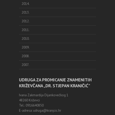
2014.
2013.
2012.
2011.
2010.
2009.
2008.
2007.
UDRUGA ZA PROMICANJE ZNAMENITIH
KRIŽEVČANA „DR. STJEPAN KRANJČIĆ”
Ivana Zakmardija Dijankovečkog 1
48260 Križevci
Tel.: 0916640850
E-adresa: udruga@kranjcic.hr