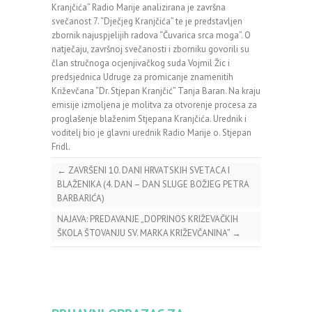
Kranjčića” Radio Marije analizirana je završna
svečanost 7. “Dječjeg Kranjčića” te je predstavljen
zbornik najuspjelijih radova “Čuvarica srca moga”. O
natječaju, završnoj svečanosti i zborniku govorili su
član stručnoga ocjenjivačkog suda Vojmil Žic i
predsjednica Udruge za promicanje znamenitih
Križevčana “Dr. Stjepan Kranjčić” Tanja Baran. Na kraju
emisije izmoljena je molitva za otvorenje procesa za
proglašenje blaženim Stjepana Kranjčića. Urednik i
voditelj bio je glavni urednik Radio Marije o. Stjepan
Fridl.
←
ZAVRŠENI 10. DANI HRVATSKIH SVETACA I
BLAŽENIKA (4. DAN – DAN SLUGE BOŽJEG PETRA
BARBARIĆA)
NAJAVA: PREDAVANJE „DOPRINOS KRIŽEVAČKIH
ŠKOLA ŠTOVANJU SV. MARKA KRIŽEVČANINA”
→