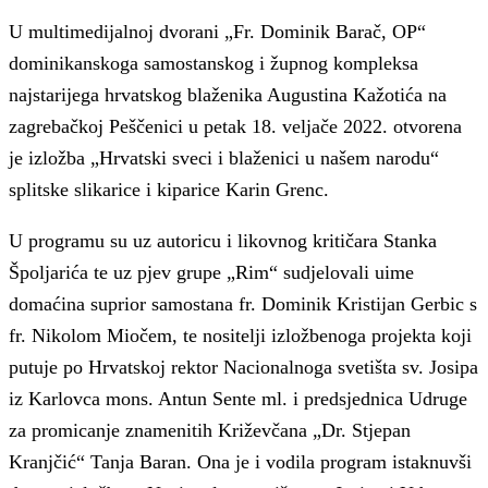
U multimedijalnoj dvorani „Fr. Dominik Barač, OP“
dominikanskoga samostanskog i župnog kompleksa
najstarijega hrvatskog blaženika Augustina Kažotića na
zagrebačkoj Peščenici u petak 18. veljače 2022. otvorena
je izložba „Hrvatski sveci i blaženici u našem narodu“
splitske slikarice i kiparice Karin Grenc.
U programu su uz autoricu i likovnog kritičara Stanka
Špoljarića te uz pjev grupe „Rim“ sudjelovali uime
domaćina suprior samostana fr. Dominik Kristijan Gerbic s
fr. Nikolom Miočem, te nositelji izložbenoga projekta koji
putuje po Hrvatskoj rektor Nacionalnoga svetišta sv. Josipa
iz Karlovca mons. Antun Sente ml. i predsjednica Udruge
za promicanje znamenitih Križevčana „Dr. Stjepan
Kranjčić“ Tanja Baran. Ona je i vodila program istaknuvši