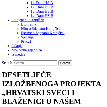
11. Dani HSiB
12. Dani HSiB
13. Dani HSiB
14. Dani HSiB
O Stjepanu Kranjčiću
Biografija
Film o Stjepanu Kranjčiću
Pjesme o Stjepanu Kranjčiću
Sjećanja
Prilozi
Izdanja
Molitvena zajednica
Iz medija
Search
DESETLJEĆE
IZLOŽBENOGA PROJEKTA
„HRVATSKI SVECI I
BLAŽENICI U NAŠEM