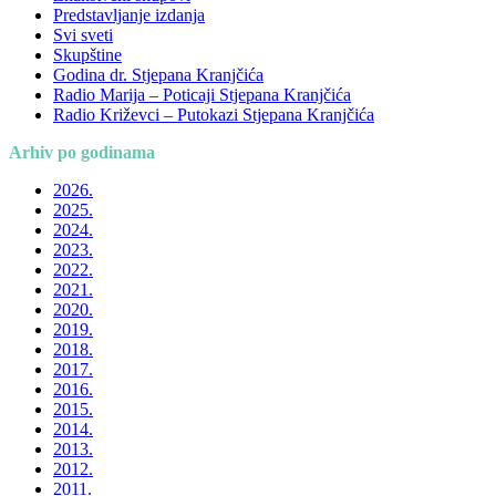
Predstavljanje izdanja
Svi sveti
Skupštine
Godina dr. Stjepana Kranjčića
Radio Marija – Poticaji Stjepana Kranjčića
Radio Križevci – Putokazi Stjepana Kranjčića
Arhiv po godinama
2026.
2025.
2024.
2023.
2022.
2021.
2020.
2019.
2018.
2017.
2016.
2015.
2014.
2013.
2012.
2011.