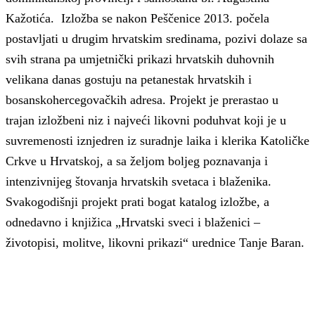
Kažotića. Izložba se nakon Peščenice 2013. počela
postavljati u drugim hrvatskim sredinama, pozivi dolaze sa
svih strana pa umjetnički prikazi hrvatskih duhovnih
velikana danas gostuju na petanestak hrvatskih i
bosanskohercegovačkih adresa. Projekt je prerastao u
trajan izložbeni niz i najveći likovni poduhvat koji je u
suvremenosti iznjedren iz suradnje laika i klerika Katoličke
Crkve u Hrvatskoj, a sa željom boljeg poznavanja i
intenzivnijeg štovanja hrvatskih svetaca i blaženika.
Svakogodišnji projekt prati bogat katalog izložbe, a
odnedavno i knjižica „Hrvatski sveci i blaženici –
životopisi, molitve, likovni prikazi“ urednice Tanje Baran.