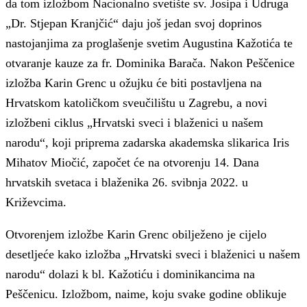
da tom izložbom Nacionalno svetište sv. Josipa i Udruga
„Dr. Stjepan Kranjčić“ daju još jedan svoj doprinos
nastojanjima za proglašenje svetim Augustina Kažotića te
otvaranje kauze za fr. Dominika Barača. Nakon Peščenice
izložba Karin Grenc u ožujku će biti postavljena na
Hrvatskom katoličkom sveučilištu u Zagrebu, a novi
izložbeni ciklus „Hrvatski sveci i blaženici u našem
narodu“, koji priprema zadarska akademska slikarica Iris
Mihatov Miočić, započet će na otvorenju 14. Dana
hrvatskih svetaca i blaženika 26. svibnja 2022. u
Križevcima.
Otvorenjem izložbe Karin Grenc obilježeno je cijelo
desetljeće kako izložba „Hrvatski sveci i blaženici u našem
narodu“ dolazi k bl. Kažotiću i dominikancima na
Peščenicu. Izložbom, naime, koju svake godine oblikuje