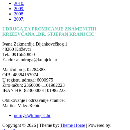
2010.
2009.
2008.
2007.
UDRUGA ZA PROMICANJE ZNAMENITIH
KRIŽEVČANA „DR. STJEPAN KRANJČIĆ”
Ivana Zakmardija Dijankovečkog 1
48260 Križevci
Tel.: 0916640850
E-adresa: udruga@kranjcic.hr
Matični broj: 02284383
OIB: 48384153074
U registru udruga: 6000975
Žiro-račun: 2360000-1101982223
IBAN HR1823600001101982223
Oblikovanje i održavanje stranice:
Martina Valec-Rebić
udruga@kranjcic.hr
Copyright © 2026
| Theme by:
Theme Horse
| Powered by: