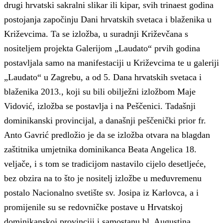
drugi hrvatski sakralni slikar ili kipar, svih trinaest godina
postojanja započinju Dani hrvatskih svetaca i blaženika u
Križevcima. Ta se izložba, u suradnji Križevčana s
nositeljem projekta Galerijom „Laudato“ prvih godina
postavljala samo na manifestaciji u Križevcima te u galeriji
„Laudato“ u Zagrebu, a od 5. Dana hrvatskih svetaca i
blaženika 2013., koji su bili obilježni izložbom Maje
Vidović, izložba se postavlja i na Peščenici. Tadašnji
dominikanski provincijal, a današnji peščenički prior fr.
Anto Gavrić predložio je da se izložba otvara na blagdan
zaštitnika umjetnika dominikanca Beata Angelica 18.
veljače, i s tom se tradicijom nastavilo cijelo desetljeće,
bez obzira na to što je nositelj izložbe u međuvremenu
postalo Nacionalno svetište sv. Josipa iz Karlovca, a i
promijenile su se redovničke postave u Hrvatskoj
dominikanskoj provinciji i samostanu bl. Augustina