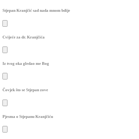
Stjepan Kranjčić sad nada mnom bdije
Cvijeće za dr. Kranjčića
Iz tvog oka gledao me Bog
Čovjek što se Stjepan zove
Pjesma o Stjepanu Kranjčiću