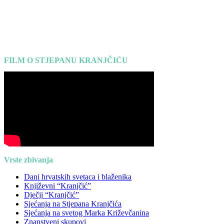
FILM O STJEPANU KRANJČIĆU
Vrste zbivanja
Dani hrvatskih svetaca i blaženika
Književni “Kranjčić”
Dječji “Kranjčić”
Sjećanja na Stjepana Kranjčića
Sjećanja na svetog Marka Križevčanina
Znanstveni skupovi