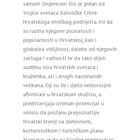
samom činjenicom što je jedan od
trojice svetaca Katoličke Crkve
hrvatskoga etničkog podrijetla. Ali da
su razina njegove poznatosti i
popularnosti u Hrvatskoj, kao i
globalna vidljivost, daleko od njegovih
zasluga i važnosti te da tako dijeli
sudbinu niza hrvatskih svetaca i
blaženika, ali i drugih nacionalnih
velikana, čiji su lik i djelo nedovoljno
afirmirani u hrvatskom društvu, a
predstavljaju izniman potencijal u
smislu da postanu prepoznatljiv
hrvatski brend na duhovnom,
kulturološkom i turističkom planu.
Naglasio je da su ključne prednosti sv.