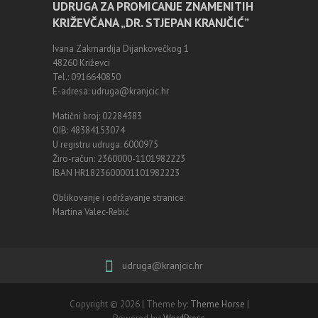
UDRUGA ZA PROMICANJE ZNAMENITIH
KRIŽEVČANA „DR. STJEPAN KRANJČIĆ”
Ivana Zakmardija Dijankovečkog 1
48260 Križevci
Tel.: 0916640850
E-adresa: udruga@kranjcic.hr
Matični broj: 02284383
OIB: 48384153074
U registru udruga: 6000975
Žiro-račun: 2360000-1101982223
IBAN HR1823600001101982223
Oblikovanje i održavanje stranice:
Martina Valec-Rebić
udruga@kranjcic.hr
Copyright © 2026
| Theme by:
Theme Horse
|