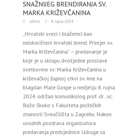
SNAŽNIJEG BRENDIRANJA SV.
MARKA KRIŽEVČANINA
admin
8. rujna 2024.
„Hrvatski sveci i blaženici kao
neiskorišteni hrvatski brend. Primjer sv.
Marka Križevčanina“ – predavanje je
koje je u sklopu dvotjedne proslave
svetkovine sv. Marka Križevčanina u
križevačkoj župnoj crkvi sv. Ane na
blagdan Male Gospe u nedjelju 8. rujna
2024. održao komunikolog prof. dr.. sc.
Božo Skoko s Fakulteta političkih
znanosti Sveučilišta u Zagrebu. Nakon
uvodnih pozdrava organizatora
predavanja predsjednice Udruge za