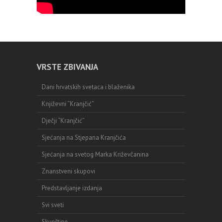
VRSTE ZBIVANJA
Dani hrvatskih svetaca i blaženika
Književni “Kranjčić”
Dječji “Kranjčić”
Sjećanja na Stjepana Kranjčića
Sjećanja na svetog Marka Križevčanina
Znanstveni skupovi
Predstavljanje izdanja
Svi sveti
Skupštine