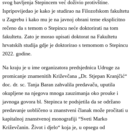
svog bavljenja Stepincem već doživio protivštine.
Ispripovijedao je kako je studirao na Filozofskom fakultetu
u Zagrebu i kako mu je na javnoj obrani teme eksplicitno
rečeno da s temom o Stepincu neće doktorirati na tom
fakultetu. Zato je morao upisati doktorat na Fakultetu
hrvatskih studija gdje je doktorirao s temomom o Stepincu
2022. godine.
Na kraju je u ime organizatora predsjednica Udruge za
promicanje znamenitih Križevčana „Dr. Stjepan Kranjčić“
doc. dr. sc. Tanja Baran zahvalila predavaču, uputila
okupljene na njegova mnoga zauzimanja oko prouke i
javnoga govora bl. Stepinca te podsjetila da se održano
predavanje uobličeno u znanstveni članak može pročitati u
kapitalnoj znanstvenoj monografiji “Sveti Marko
Križevčanin. Život i djelo“ koja je, u opsegu od