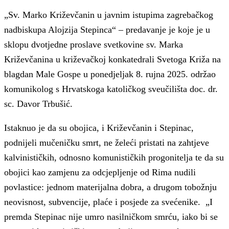
„Sv. Marko Križevčanin u javnim istupima zagrebačkog
nadbiskupa Alojzija Stepinca“ – predavanje je koje je u
sklopu dvotjedne proslave svetkovine sv. Marka
Križevčanina u križevačkoj konkatedrali Svetoga Križa na
blagdan Male Gospe u ponedjeljak 8. rujna 2025. održao
komunikolog s Hrvatskoga katoličkog sveučilišta doc. dr.
sc. Davor Trbušić.
Istaknuo je da su obojica, i Križevčanin i Stepinac,
podnijeli mučeničku smrt, ne želeći pristati na zahtjeve
kalvinističkih, odnosno komunističkih progonitelja te da su
obojici kao zamjenu za odcjepljenje od Rima nudili
povlastice: jednom materijalna dobra, a drugom tobožnju
neovisnost, subvencije, plaće i posjede za svećenike. „I
premda Stepinac nije umro nasilničkom smrću, iako bi se