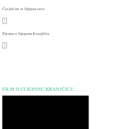
Čovjek što se Stjepan zove
Pjesma o Stjepanu Kranjčiću
FILM O STJEPANU KRANJČIĆU