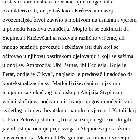
sustavni komunistički teror nad njim mogao tako
okarakterizirati, on je baš kao i Križevčanin svoj
ovozemaljski život završio s molitvom na usnama i vjerom
u pobjedu Kristova evanđelja. Moglo bi se zaključiti da
Stepinca i Križevčanina razdvaja različito vrijeme, ali
mnogo snažnije povezuje i zbližava isti duh koji se
očitovao u njihovu pastirskom djelovanju i koji se sažima
u onoj sv. Ambrozija: Ubi Petrus, ibi Ecclesia. Gdje je
Petar, ondje je Crkva“, naglasio je predavač i nadodao da
kontekstualizacija sv. Marka Križevčanina u javnim
istupima zagrebačkog nadbiskupa Alojzija Stepinca u
većini slučajeva počiva na isticanju njegova mučeništva i
svijetlog primjera hrvatskom narodu u vjernosti Katoličkoj
Crkvi i Petrovoj stolici. „To se snažnije nego kod drugih
javnih istupa očituje prije svega u Stepinčevoj okružnici
posvećenoj sv. Marku 1935. godine, zatim na otvorenju