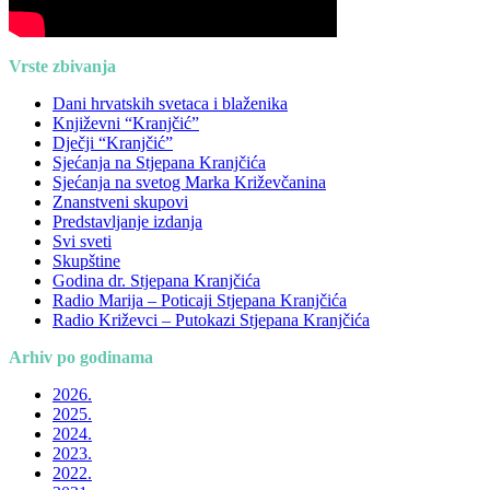
Vrste zbivanja
Dani hrvatskih svetaca i blaženika
Književni “Kranjčić”
Dječji “Kranjčić”
Sjećanja na Stjepana Kranjčića
Sjećanja na svetog Marka Križevčanina
Znanstveni skupovi
Predstavljanje izdanja
Svi sveti
Skupštine
Godina dr. Stjepana Kranjčića
Radio Marija – Poticaji Stjepana Kranjčića
Radio Križevci – Putokazi Stjepana Kranjčića
Arhiv po godinama
2026.
2025.
2024.
2023.
2022.