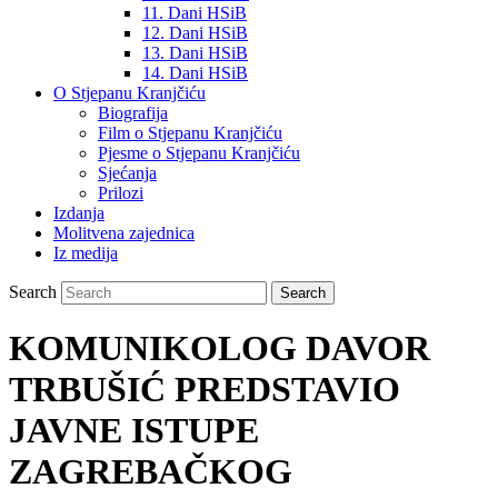
11. Dani HSiB
12. Dani HSiB
13. Dani HSiB
14. Dani HSiB
O Stjepanu Kranjčiću
Biografija
Film o Stjepanu Kranjčiću
Pjesme o Stjepanu Kranjčiću
Sjećanja
Prilozi
Izdanja
Molitvena zajednica
Iz medija
Search
KOMUNIKOLOG DAVOR
TRBUŠIĆ PREDSTAVIO
JAVNE ISTUPE
ZAGREBAČKOG