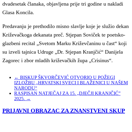
dvadesetak članaka, objavljena prije tri godine u nakladi
Glasa Koncila.
Predavanju je prethodilo misno slavlje koje je služio dekan
Križevačkoga dekanata preč. Stjepan Soviček te poetsko-
glazbeni recital „Svetom Marku Križevčaninu u čast“ koji
su izveli tajnica Udruge „Dr. Stjepan Kranjčić“ Danijela
Zagorec i zbor mladih križevačkih župa „Crisinus“.
←
BISKUP ŠKVORČEVIĆ OTVORIO U POŽEGI
IZLOŽBU „HRVATSKI SVECI I BLAŽENICI U NAŠEM
NARODU“
RASPISAN NATJEČAJ ZA 15. „DJEČJI KRANJČIĆ”
2025.
→
PRIJAVNI OBRAZAC ZA ZNANSTVENI SKUP