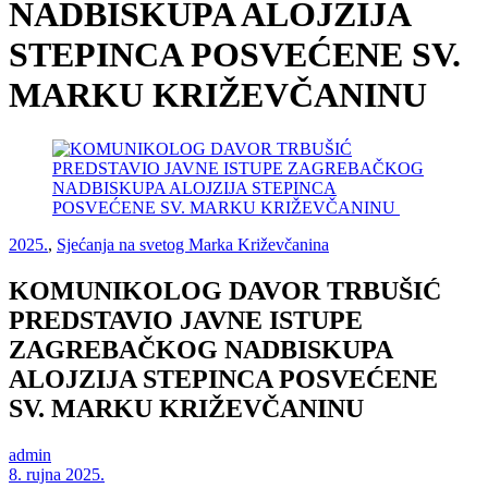
NADBISKUPA ALOJZIJA
STEPINCA POSVEĆENE SV.
MARKU KRIŽEVČANINU
2025.
,
Sjećanja na svetog Marka Križevčanina
KOMUNIKOLOG DAVOR TRBUŠIĆ
PREDSTAVIO JAVNE ISTUPE
ZAGREBAČKOG NADBISKUPA
ALOJZIJA STEPINCA POSVEĆENE
SV. MARKU KRIŽEVČANINU
admin
8. rujna 2025.