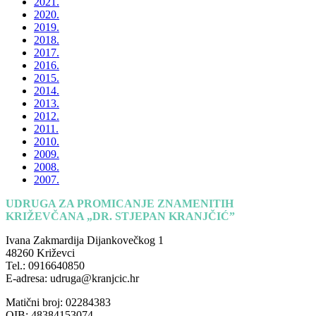
2021.
2020.
2019.
2018.
2017.
2016.
2015.
2014.
2013.
2012.
2011.
2010.
2009.
2008.
2007.
UDRUGA ZA PROMICANJE ZNAMENITIH
KRIŽEVČANA „DR. STJEPAN KRANJČIĆ”
Ivana Zakmardija Dijankovečkog 1
48260 Križevci
Tel.: 0916640850
E-adresa: udruga@kranjcic.hr
Matični broj: 02284383
OIB: 48384153074