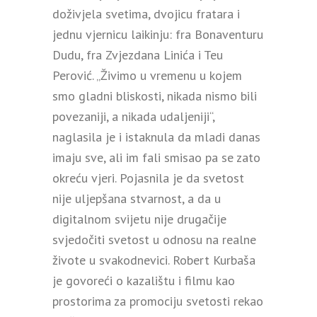
doživjela svetima, dvojicu fratara i
jednu vjernicu laikinju: fra Bonaventuru
Dudu, fra Zvjezdana Linića i Teu
Perović. „Živimo u vremenu u kojem
smo gladni bliskosti, nikada nismo bili
povezaniji, a nikada udaljeniji“,
naglasila je i istaknula da mladi danas
imaju sve, ali im fali smisao pa se zato
okreću vjeri. Pojasnila je da svetost
nije uljepšana stvarnost, a da u
digitalnom svijetu nije drugačije
svjedočiti svetost u odnosu na realne
živote u svakodnevici. Robert Kurbaša
je govoreći o kazalištu i filmu kao
prostorima za promociju svetosti rekao