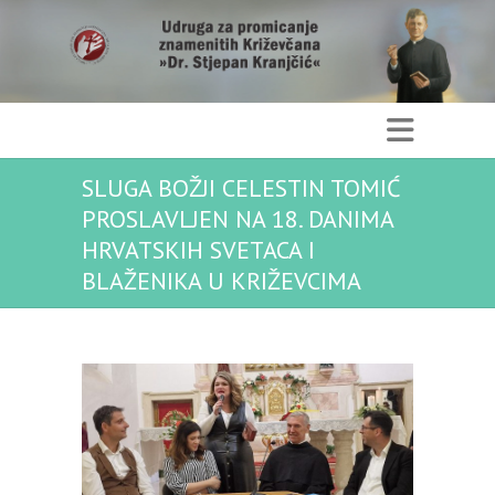
SLUGA BOŽJI CELESTIN TOMIĆ
PROSLAVLJEN NA 18. DANIMA
HRVATSKIH SVETACA I
BLAŽENIKA U KRIŽEVCIMA