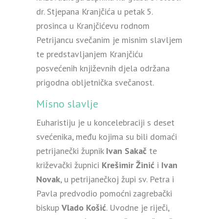
dr. Stjepana Kranjčića u petak 5.
prosinca u Kranjčićevu rodnom
Petrijancu svečanim je misnim slavljem
te predstavljanjem Kranjčiću
posvećenih književnih djela održana
prigodna obljetnička svečanost.
Misno slavlje
Euharistiju je u koncelebraciji s deset
svećenika, među kojima su bili domaći
petrijanečki župnik
Ivan Sakač
te
križevački župnici
Krešimir Žinić
i
Ivan
Novak
, u petrijanečkoj župi sv. Petra i
Pavla predvodio pomoćni zagrebački
biskup
Vlado Košić
. Uvodne je riječi,