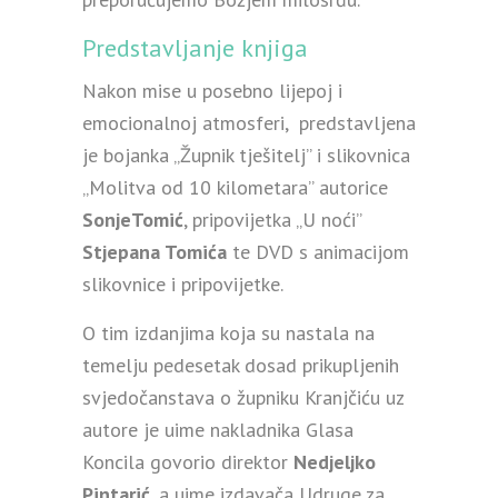
Predstavljanje knjiga
Nakon mise u posebno lijepoj i
emocionalnoj atmosferi, predstavljena
je bojanka „Župnik tješitelj” i slikovnica
„Molitva od 10 kilometara” autorice
SonjeTomić
, pripovijetka „U noći”
Stjepana Tomića
te DVD s animacijom
slikovnice i pripovijetke.
O tim izdanjima koja su nastala na
temelju pedesetak dosad prikupljenih
svjedočanstava o župniku Kranjčiću uz
autore je uime nakladnika Glasa
Koncila govorio direktor
Nedjeljko
Pintarić
, a uime izdavača Udruge za