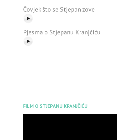
Čovjek što se Stjepan zove
Pjesma o Stjepanu Kranjčiću
FILM O STJEPANU KRANJČIĆU