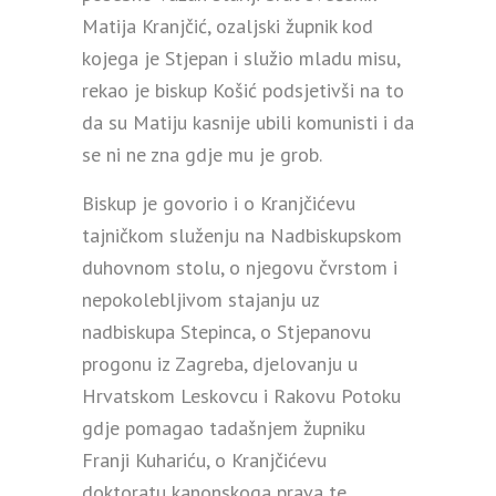
Matija Kranjčić, ozaljski župnik kod
kojega je Stjepan i služio mladu misu,
rekao je biskup Košić podsjetivši na to
da su Matiju kasnije ubili komunisti i da
se ni ne zna gdje mu je grob.
Biskup je govorio i o Kranjčićevu
tajničkom služenju na Nadbiskupskom
duhovnom stolu, o njegovu čvrstom i
nepokolebljivom stajanju uz
nadbiskupa Stepinca, o Stjepanovu
progonu iz Zagreba, djelovanju u
Hrvatskom Leskovcu i Rakovu Potoku
gdje pomagao tadašnjem župniku
Franji Kuhariću, o Kranjčićevu
doktoratu kanonskoga prava te