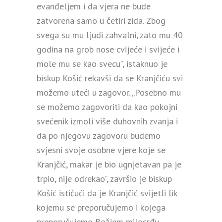
evanđeljem i da vjera ne bude
zatvorena samo u četiri zida. Zbog
svega su mu ljudi zahvalni, zato mu 40
godina na grob nose cvijeće i svijeće i
mole mu se kao svecu”, istaknuo je
biskup Košić rekavši da se Kranjčiću svi
možemo uteći u zagovor. „Posebno mu
se možemo zagovoriti da kao pokojni
svećenik izmoli više duhovnih zvanja i
da po njegovu zagovoru budemo
svjesni svoje osobne vjere koje se
Kranjčić, makar je bio ugnjetavan pa je
trpio, nije odrekao”, završio je biskup
Košić ističući da je Kranjčić svijetli lik
kojemu se preporučujemo i kojega
preporučujemo Božjem milosrđu.