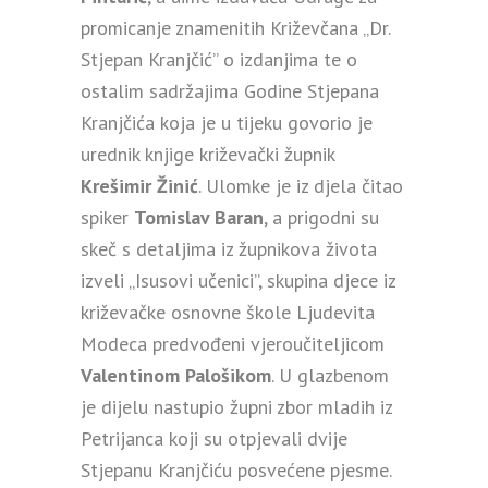
promicanje znamenitih Križevčana „Dr.
Stjepan Kranjčić” o izdanjima te o
ostalim sadržajima Godine Stjepana
Kranjčića koja je u tijeku govorio je
urednik knjige križevački župnik
Krešimir Žinić
. Ulomke je iz djela čitao
spiker
Tomislav Baran
, a prigodni su
skeč s detaljima iz župnikova života
izveli „Isusovi učenici”, skupina djece iz
križevačke osnovne škole Ljudevita
Modeca predvođeni vjeroučiteljicom
Valentinom Palošikom
. U glazbenom
je dijelu nastupio župni zbor mladih iz
Petrijanca koji su otpjevali dvije
Stjepanu Kranjčiću posvećene pjesme.