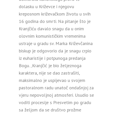
dolasku u Križevce i njegovu
kreposnom križevačkom životu u svih
16 godina do smrti. Na pitanje što je
Kranjčiću davalo snagu da u onim
olovnim komunističkim vremenima
ustraje u gradu sv. Marka Križevčanina
biskup je odgovorio da je snagu crpio
iz euharistije i potpunoga predanja
Bogu. „Kranjčić je bio željeznoga
karaktera, nije se dao zastrašiti,
maksimalno je uspijevao u svojem
pastoralnom radu unatoč ondašnjoj za
vjeru nepovoljnoj atmosferi. Usudio se
voditi procesije s Presvetim po gradu
sa željom da se društvo prožme