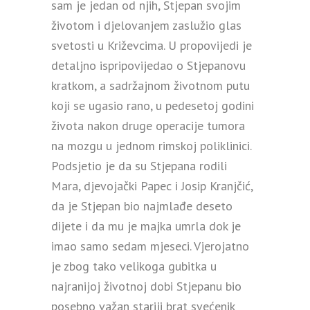
sam je jedan od njih, Stjepan svojim
životom i djelovanjem zaslužio glas
svetosti u Križevcima. U propovijedi je
detaljno ispripovijedao o Stjepanovu
kratkom, a sadržajnom životnom putu
koji se ugasio rano, u pedesetoj godini
života nakon druge operacije tumora
na mozgu u jednom rimskoj poliklinici.
Podsjetio je da su Stjepana rodili
Mara, djevojački Papec i Josip Kranjčić,
da je Stjepan bio najmlađe deseto
dijete i da mu je majka umrla dok je
imao samo sedam mjeseci. Vjerojatno
je zbog tako velikoga gubitka u
najranijoj životnoj dobi Stjepanu bio
posebno važan stariji brat svećenik