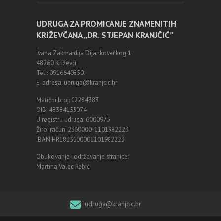
UDRUGA ZA PROMICANJE ZNAMENITIH
KRIŽEVČANA „DR. STJEPAN KRANJČIĆ”
Ivana Zakmardija Dijankovečkog 1
48260 Križevci
Tel.: 0916640850
E-adresa: udruga@kranjcic.hr
Matični broj: 02284383
OIB: 48384153074
U registru udruga: 6000975
Žiro-račun: 2360000-1101982223
IBAN HR1823600001101982223
Oblikovanje i održavanje stranice:
Martina Valec-Rebić
udruga@kranjcic.hr