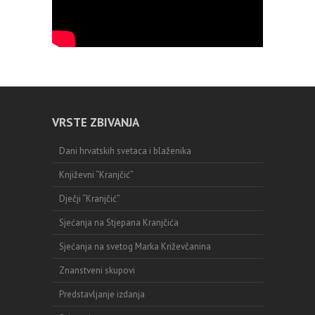
VRSTE ZBIVANJA
Dani hrvatskih svetaca i blaženika
Književni “Kranjčić”
Dječji “Kranjčić”
Sjećanja na Stjepana Kranjčića
Sjećanja na svetog Marka Križevčanina
Znanstveni skupovi
Predstavljanje izdanja