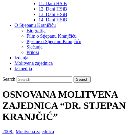
11. Dani HSiB
12. Dani HSiB
13. Dani HSiB
14. Dani HSiB
O Stjepanu Kranjčiću
Biografija
Film o Stjepanu Kranjčiću
Pjesme o Stjepanu Kranjčiću
Sjećanja
Prilozi
Izdanja
Molitvena zajednica
Iz medija
Search
OSNOVANA MOLITVENA
ZAJEDNICA “DR. STJEPAN
KRANJČIĆ”
2008.
,
Molitvena zajednica