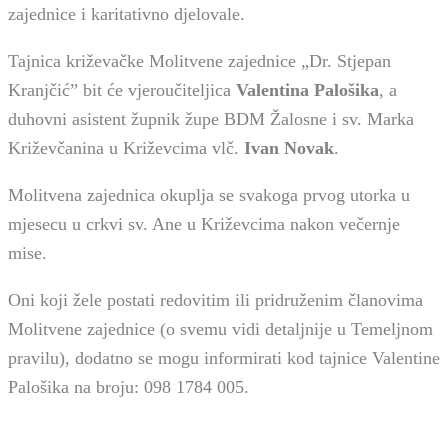
zajednice i karitativno djelovale.
Tajnica križevačke Molitvene zajednice „Dr. Stjepan
Kranjčić” bit će vjeroučiteljica
Valentina Palošika
, a
duhovni asistent župnik župe BDM Žalosne i sv. Marka
Križevčanina u Križevcima vlč.
Ivan Novak
.
Molitvena zajednica okuplja se svakoga prvog utorka u
mjesecu u crkvi sv. Ane u Križevcima nakon večernje
mise.
Oni koji žele postati redovitim ili pridruženim članovima
Molitvene zajednice (o svemu vidi detaljnije u Temeljnom
pravilu), dodatno se mogu informirati kod tajnice Valentine
Palošika na broju: 098 1784 005.