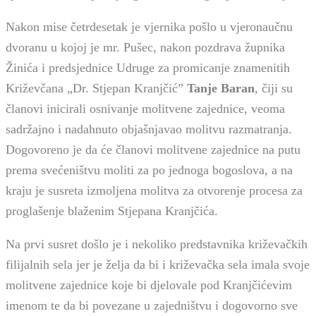
Nakon mise četrdesetak je vjernika pošlo u vjeronaučnu
dvoranu u kojoj je mr. Pušec, nakon pozdrava župnika
Žinića i predsjednice Udruge za promicanje znamenitih
Križevčana „Dr. Stjepan Kranjčić”
Tanje Baran
, čiji su
članovi inicirali osnivanje molitvene zajednice, veoma
sadržajno i nadahnuto objašnjavao molitvu razmatranja.
Dogovoreno je da će članovi molitvene zajednice na putu
prema svećeništvu moliti za po jednoga bogoslova, a na
kraju je susreta izmoljena molitva za otvorenje procesa za
proglašenje blaženim Stjepana Kranjčića.
Na prvi susret došlo je i nekoliko predstavnika križevačkih
filijalnih sela jer je želja da bi i križevačka sela imala svoje
molitvene zajednice koje bi djelovale pod Kranjčićevim
imenom te da bi povezane u zajedništvu i dogovorno sve