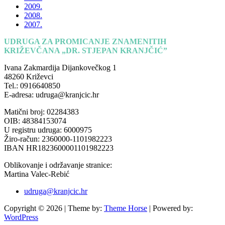
2009.
2008.
2007.
UDRUGA ZA PROMICANJE ZNAMENITIH
KRIŽEVČANA „DR. STJEPAN KRANJČIĆ”
Ivana Zakmardija Dijankovečkog 1
48260 Križevci
Tel.: 0916640850
E-adresa: udruga@kranjcic.hr
Matični broj: 02284383
OIB: 48384153074
U registru udruga: 6000975
Žiro-račun: 2360000-1101982223
IBAN HR1823600001101982223
Oblikovanje i održavanje stranice:
Martina Valec-Rebić
udruga@kranjcic.hr
Copyright © 2026
| Theme by:
Theme Horse
| Powered by:
WordPress