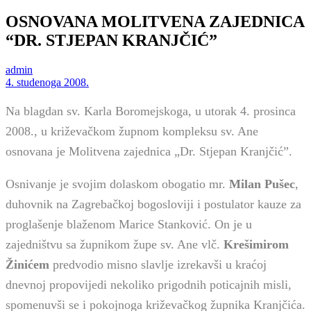
OSNOVANA MOLITVENA ZAJEDNICA
“DR. STJEPAN KRANJČIĆ”
admin
4. studenoga 2008.
Na blagdan sv. Karla Boromejskoga, u utorak 4. prosinca
2008., u križevačkom župnom kompleksu sv. Ane
osnovana je Molitvena zajednica „Dr. Stjepan Kranjčić”.
Osnivanje je svojim dolaskom obogatio mr.
Milan Pušec
,
duhovnik na Zagrebačkoj bogosloviji i postulator kauze za
proglašenje blaženom Marice Stanković. On je u
zajedništvu sa župnikom župe sv. Ane vlč.
Krešimirom
Žinićem
predvodio misno slavlje izrekavši u kraćoj
dnevnoj propovijedi nekoliko prigodnih poticajnih misli,
spomenuvši se i pokojnoga križevačkog župnika Kranjčića.