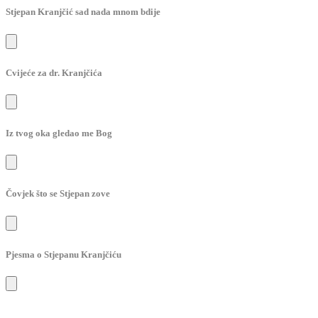
Stjepan Kranjčić sad nada mnom bdije
Cvijeće za dr. Kranjčića
Iz tvog oka gledao me Bog
Čovjek što se Stjepan zove
Pjesma o Stjepanu Kranjčiću