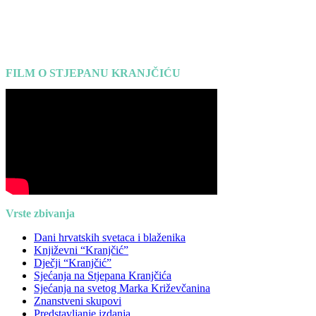
FILM O STJEPANU KRANJČIĆU
Vrste zbivanja
Dani hrvatskih svetaca i blaženika
Književni “Kranjčić”
Dječji “Kranjčić”
Sjećanja na Stjepana Kranjčića
Sjećanja na svetog Marka Križevčanina
Znanstveni skupovi
Predstavljanje izdanja