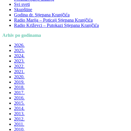
Svi sveti
Skupštine
Godina dr. Stjepana Kranjčića
Radio Marija – Poticaji Stjepana Kranjčića
Radio Križevci – Putokazi Stjepana Kranjčića
Arhiv po godinama
2026.
2025.
2024.
2023.
2022.
2021.
2020.
2019.
2018.
2017.
2016.
2015.
2014.
2013.
2012.
2011.
2010.