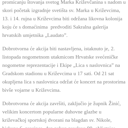
promicanju štovanja svetog Marka Križevčanina s nadom u
skori početak izgradnje svetišta sv. Marka u Križevcima,
13. i 14. rujna u Križevcima biti održana likovna kolonija
koju će s domaćinima predvoditi Sakralna galerija
hrvatskih umjetnika „Laudato”.
Dobrotvorna će akcija biti nastavljena, istaknuto je, 2.
listopada nogometnom utakmicom Hrvatske svećeničke
nogometne reprezentacije i Ekipe „Lica s naslovnica” na
Gradskom stadionu u Križevcima u 17 sati. Od 21 sat
okupljena lica s naslovnica održat će koncert na prostorima
bivše vojarne u Križevcima.
Dobrotvorna će akcija završiti, zaključio je župnik Žinić,
velikim koncertom popularne duhovne glazbe u
križevačkoj sportskoj dvorani na blagdan sv. Nikole,