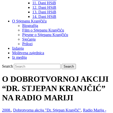
11. Dani HSiB
12. Dani HSiB
13. Dani HSiB
14. Dani HSiB
O Stjepanu Kranjčiću
Biografija
Film o Stjepanu Kranjčiću
Pjesme o Stjepanu Kranjčiću
Sjećanja
Prilozi
Izdanja
Molitvena zajednica
Iz medija
Search
O DOBROTVORNOJ AKCIJI
“DR. STJEPAN KRANJČIĆ”
NA RADIO MARIJI
2008.
,
Dobrotvorna akcija "Dr. Stjepan Kranjčić"
,
Radio Marija -