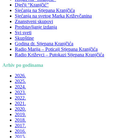
Dječji “Kranjčić”
Sjećanja na Stjepana Kranjčića
Sjećanja na svetog Marka Križevčanina
Znanstveni skupovi
Predstavljanje izdanja
Svi sveti
Skupštine
Godina dr. Stjepana Kranjčića
Radio Marija – Poticaji Stjepana Kranjčića
Radio Križevci – Putokazi Stjepana Kranjčića
Arhiv po godinama
2026.
2025.
2024.
2023.
2022.
2021.
2020.
2019.
2018.
2017.
2016.
2015.