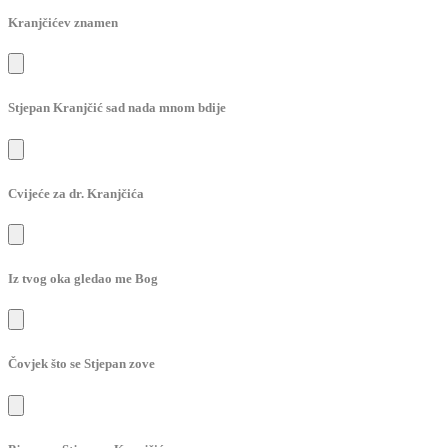
Kranjčićev znamen
Stjepan Kranjčić sad nada mnom bdije
Cvijeće za dr. Kranjčića
Iz tvog oka gledao me Bog
Čovjek što se Stjepan zove