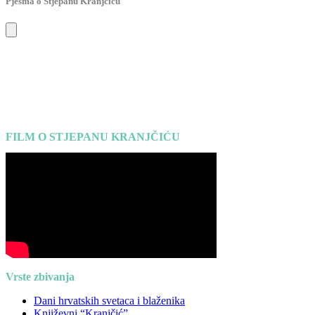
Pjesma o Stjepanu Kranjčiću
FILM O STJEPANU KRANJČIĆU
Vrste zbivanja
Dani hrvatskih svetaca i blaženika
Književni “Kranjčić”