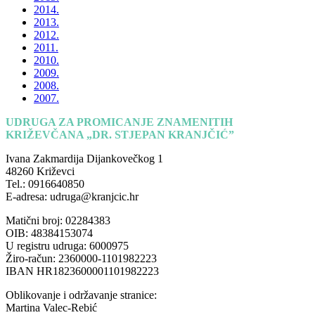
2014.
2013.
2012.
2011.
2010.
2009.
2008.
2007.
UDRUGA ZA PROMICANJE ZNAMENITIH
KRIŽEVČANA „DR. STJEPAN KRANJČIĆ”
Ivana Zakmardija Dijankovečkog 1
48260 Križevci
Tel.: 0916640850
E-adresa: udruga@kranjcic.hr
Matični broj: 02284383
OIB: 48384153074
U registru udruga: 6000975
Žiro-račun: 2360000-1101982223
IBAN HR1823600001101982223
Oblikovanje i održavanje stranice:
Martina Valec-Rebić