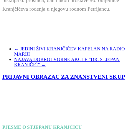
biskupa 6. prosinca, dan nakon proslave 90. obljetnice
Kranjčićeva rođenja u njegovu rodnom Petrijancu.
←
JEDINI ŽIVI KRANJČIĆEV KAPELAN NA RADIO
MARIJI
NAJAVA DOBROTVORNE AKCIJE “DR. STJEPAN
KRANJČIĆ”
→
PRIJAVNI OBRAZAC ZA ZNANSTVENI SKUP
PJESME O STJEPANU KRANJČIĆU