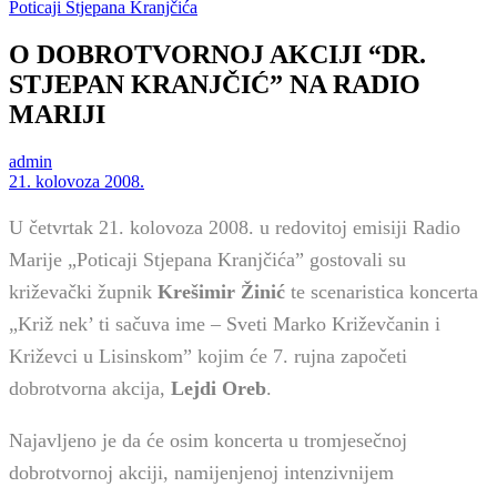
Poticaji Stjepana Kranjčića
O DOBROTVORNOJ AKCIJI “DR.
STJEPAN KRANJČIĆ” NA RADIO
MARIJI
admin
21. kolovoza 2008.
U četvrtak 21. kolovoza 2008. u redovitoj emisiji Radio
Marije „Poticaji Stjepana Kranjčića” gostovali su
križevački župnik
Krešimir Žinić
te scenaristica koncerta
„Križ nek’ ti sačuva ime – Sveti Marko Križevčanin i
Križevci u Lisinskom” kojim će 7. rujna započeti
dobrotvorna akcija,
Lejdi Oreb
.
Najavljeno je da će osim koncerta u tromjesečnoj
dobrotvornoj akciji, namijenjenoj intenzivnijem