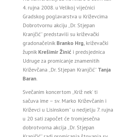
4. rujna 2008. u Velikoj vijećnici
Gradskog poglavarstva u Križevcima
Dobrotvornu akciju „Dr. Stjepan
Kranjčić” predstavili su križevački
gradonačelnik
Branko Hrg
, križevački
župnik
Krešimir Žinić
i predsjednica
Udruge za promicanje znamenitih
Križevčana „Dr. Stjepan Kranjčić”
Tanja
Baran
.
Svečanim koncertom „Križ nek’ ti
sačuva ime – sv. Marko Križevčanin i
Križevci u Lisinskom” u nedjelju 7. rujna
u 20 sati započet će tromjesečna
dobrotvorna akcija „Dr. Stjepan
Kranjčić” radi promicanja štovanja sv.