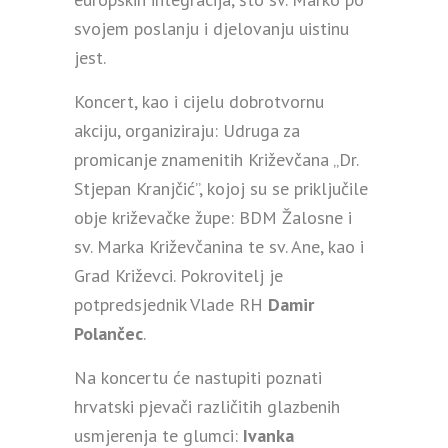
svojem poslanju i djelovanju uistinu
jest.
Koncert, kao i cijelu dobrotvornu
akciju, organiziraju: Udruga za
promicanje znamenitih Križevčana „Dr.
Stjepan Kranjčić”, kojoj su se priključile
obje križevačke župe: BDM Žalosne i
sv. Marka Križevčanina te sv. Ane, kao i
Grad Križevci. Pokrovitelj je
potpredsjednik Vlade RH
Damir
Polančec
.
Na koncertu će nastupiti poznati
hrvatski pjevači različitih glazbenih
usmjerenja te glumci:
Ivanka