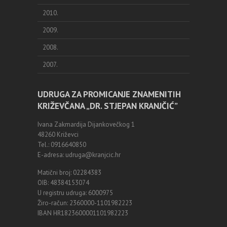
2010.
2009.
2008.
2007.
UDRUGA ZA PROMICANJE ZNAMENITIH
KRIŽEVČANA „DR. STJEPAN KRANJČIĆ”
Ivana Zakmardija Dijankovečkog 1
48260 Križevci
Tel.: 0916640850
E-adresa: udruga@kranjcic.hr
Matični broj: 02284383
OIB: 48384153074
U registru udruga: 6000975
Žiro-račun: 2360000-1101982223
IBAN HR1823600001101982223