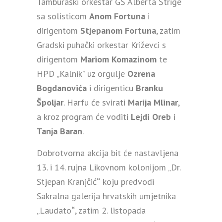
Tamburaški orkestar GŠ Alberta Štrige
sa solisticom
Anom Fortuna
i
dirigentom
Stjepanom Fortuna
, zatim
Gradski puhački orkestar Križevci s
dirigentom
Mariom Komazinom
te
HPD „Kalnik” uz orgulje
Ozrena
Bogdanovića
i dirigenticu
Branku
Špoljar
. Harfu će svirati
Marija Mlinar
,
a kroz program će voditi
Lejdi Oreb
i
Tanja Baran
.
Dobrotvorna akcija bit će nastavljena
13. i 14. rujna Likovnom kolonijom „Dr.
Stjepan Kranjčić
“
koju predvodi
Sakralna galerija hrvatskih umjetnika
„Laudato
“
, zatim 2. listopada