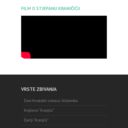
FILM O STJEPANU KRANJČIĆU
VRSTE ZBIVANJA
Dani hrvatskih svetaca i blaženika
Književni “Kranjčić”
Dječji “Kranjčić”